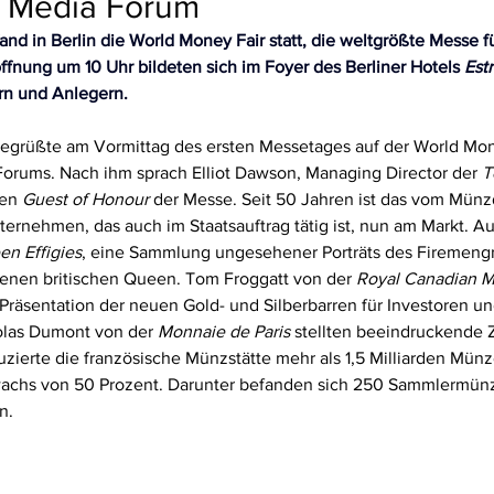
m Media Forum
fand in Berlin die World Money Fair statt, die weltgrößte Messe f
ffnung um 10 Uhr bildeten sich im Foyer des Berliner Hotels 
Estr
n und Anlegern.
egrüßte am Vormittag des ersten Messetages auf der World Mone
orums. Nach ihm sprach Elliot Dawson, Managing Director der 
T
en 
Guest of Honour
 der Messe. Seit 50 Jahren ist das vom Mün
ernehmen, das auch im Staatsauftrag tätig ist, nun am Markt. A
n Effigies
, eine Sammlung ungesehener Porträts des Firemeng
benen britischen Queen. Tom Froggatt von der 
Royal Canadian M
 Präsentation der neuen Gold- und Silberbarren für Investoren un
las Dumont von der 
Monnaie de Paris
 stellten beeindruckende Z
zierte die französische Münzstätte mehr als 1,5 Milliarden Mün
achs von 50 Prozent. Darunter befanden sich 250 Sammlermünz
n.