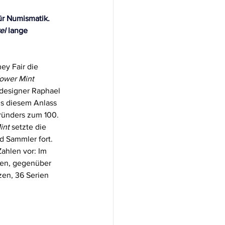
ür Numismatik. 
el
 lange 
y Fair die 
ower Mint 
zdesigner Raphael 
us diesem Anlass 
ründers zum 100. 
int
 setzte die 
d Sammler fort. 
ahlen vor: Im 
zen, gegenüber 
en, 36 Serien 