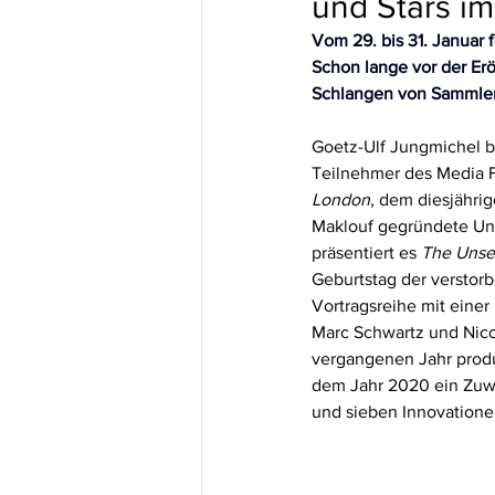
und Stars i
Vom 29. bis 31. Januar 
Schon lange vor der Erö
Schlangen von Sammler
Goetz-Ulf Jungmichel b
Teilnehmer des Media F
London
, dem diesjährig
Maklouf gegründete Unt
präsentiert es 
The Unsee
Geburtstag der verstor
Vortragsreihe mit einer
Marc Schwartz und Nico
vergangenen Jahr produ
dem Jahr 2020 ein Zuw
und sieben Innovatione