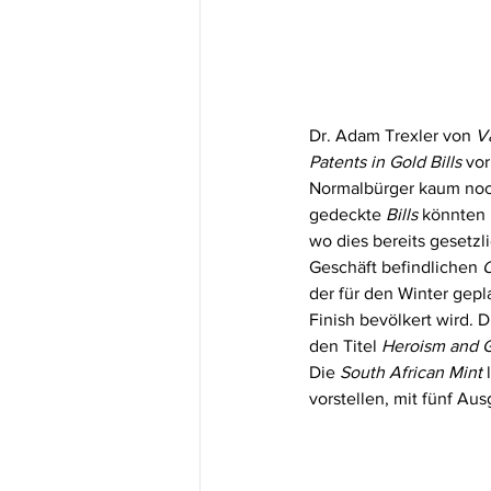
Dr. Adam Trexler von 
V
Patents in Gold Bills 
vor
Normalbürger kaum noch
gedeckte 
Bills
 könnten 
wo dies bereits gesetzl
Geschäft befindlichen 
C
der für den Winter gep
Finish bevölkert wird. D
den Titel 
Heroism and G
Die 
South African Mint
 
vorstellen, mit fünf Au