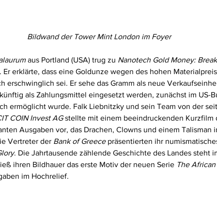
Bildwand der Tower Mint London im Foyer
alaurum
 aus Portland (USA) trug zu 
Nanotech Gold Money: Break
. Er erklärte, dass eine Goldunze wegen des hohen Materialpreis
 erschwinglich sei. Er sehe das Gramm als neue Verkaufseinhei
künftig als Zahlungsmittel eingesetzt werden, zunächst im US-B
ich ermöglicht wurde. Falk Liebnitzky und sein Team von der sei
IT COIN Invest AG
 stellte mit einem beeindruckenden Kurzfilm
lanten Ausgaben vor, das Drachen, Clowns und einem Talisman i
ie Vertreter der 
Bank of Greece
 präsentierten ihr numismatisch
lory
. Die Jahrtausende zählende Geschichte des Landes steht im
ließ ihren Bildhauer das erste Motiv der neuen Serie 
The African
sgaben im Hochrelief.