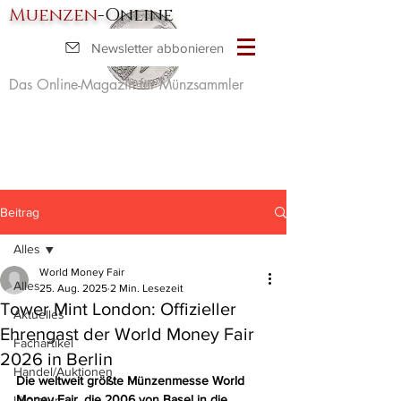
Muenzen
-Online
Newsletter abbonieren
Das Online-Magazin für Münzsammler
Beitrag
Alles
World Money Fair
Alles
25. Aug. 2025
2 Min. Lesezeit
Tower Mint London: Offizieller
Aktuelles
Ehrengast der World Money Fair
Fachartikel
2026 in Berlin
Handel/Auktionen
Die weltweit größte Münzenmesse World 
Money Fair, die 2006 von Basel in die 
Literatur