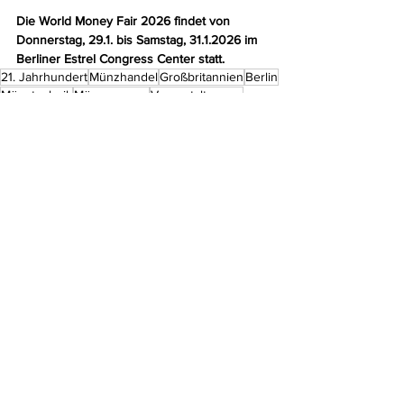
Die World Money Fair 2026 findet von 
Donnerstag, 29.1. bis Samstag, 31.1.2026 im 
Berliner Estrel Congress Center statt.
21. Jahrhundert
Münzhandel
Großbritannien
Berlin
Münztechnik
Münzmessen
Veranstaltungen
Aktuelles
Kommentare
Kommentar verfassen...
Do Not Sell My Personal Information