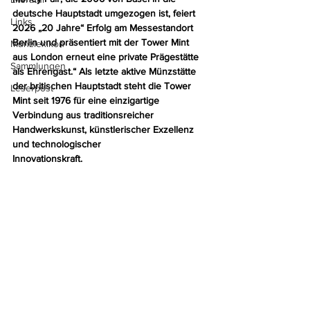
deutsche Hauptstadt umgezogen ist, feiert 
Links
2026 „20 Jahre“ Erfolg am Messestandort 
Berlin und präsentiert mit der Tower Mint 
Münzlexikon
aus London erneut eine private Prägestätte 
Sammlungen
als Ehrengast.“ Als letzte aktive Münzstätte 
der britischen Hauptstadt steht die Tower 
Leserpost
Mint seit 1976 für eine einzigartige 
Verbindung aus traditionsreicher 
Handwerkskunst, künstlerischer Exzellenz 
und technologischer
Innovationskraft.