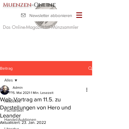
Muenzen
-Online
Newsletter abbonieren
Das Online-Magazin für Münzsammler
Beitrag
Alles
Admin
Alles
5. Mai 2021
1 Min. Lesezeit
Web-Vortrag am 11.5. zu
Aktuelles
Darstellungen von Hero und
Fachartikel
Leander
Handel/Auktionen
Aktualisiert:
23. Jan. 2022
Literatur