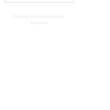
Do Not Sell My Personal Information
Impressum
Kontakt
Datenschutz
Newsletter abmelden
www.muenzen-online.com
| Regenstauf
© 2025 Battenberg Bayerland Verlag GmbH