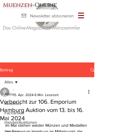
Muenzen
-Online
Newsletter abbonieren
Das Online-Magazin für Münzsammler
Beitrag
Alles
-
Alles
15. Apr. 2024
6 Min. Lesezeit
Vorbericht zur 106. Emporium
Aktuelles
Hamburg Auktion vom 13. bis 16.
Fachartikel
Mai 2024
Handel/Auktionen
Im Mai stehen wieder Münzen und Medaillen 
bei Emporium Hamburg im Mittelpunkt: die 
Literatur