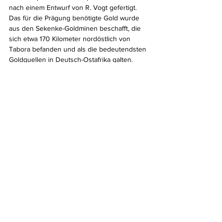
nach einem Entwurf von R. Vogt gefertigt. 
Das für die Prägung benötigte Gold wurde 
aus den Sekenke-Goldminen beschafft, die 
sich etwa 170 Kilometer nordöstlich von 
Tabora befanden und als die bedeutendsten 
Goldquellen in Deutsch-Ostafrika galten.
Die Entscheidung zur Prägung dieser 
goldenen Notmünzen wurde aus zwei 
zentralen Gründen getroffen. Zum einen 
sollte die Münzprägung den akuten 
Geldmangel mildern und zur Lohnzahlung 
verwendet werden. Zum anderen war es 
1916 aufgrund der bevorstehenden 
Besetzung Deutsch-Ostafrikas durch die 
britischen und belgischen Truppen 
unmöglich, das gewonnene Gold nach 
Deutschland zu transportieren. Hätte die 
Gouvernementsverwaltung dieses Gold 
behalten, wäre es sofort von den 
Siegermächten beschlagnahmt worden. Im 
Gegensatz dazu blieb Gold, das sich in 