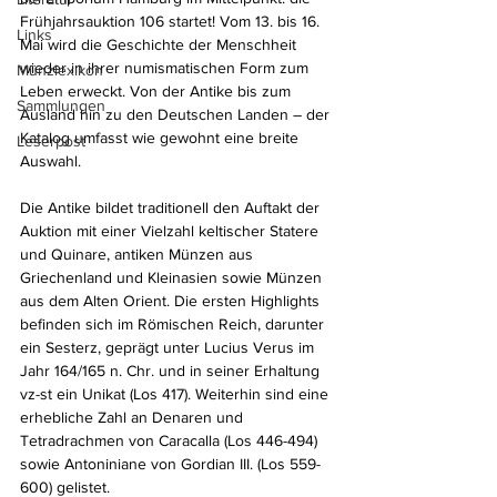
Frühjahrsauktion 106 startet! Vom 13. bis 16. 
Links
Mai wird die Geschichte der Menschheit 
wieder in ihrer numismatischen Form zum 
Münzlexikon
Leben erweckt. Von der Antike bis zum 
Sammlungen
Ausland hin zu den Deutschen Landen – der 
Katalog umfasst wie gewohnt eine breite 
Leserpost
Auswahl.
Die Antike bildet traditionell den Auftakt der 
Auktion mit einer Vielzahl keltischer Statere 
und Quinare, antiken Münzen aus 
Griechenland und Kleinasien sowie Münzen 
aus dem Alten Orient. Die ersten Highlights 
befinden sich im Römischen Reich, darunter 
ein Sesterz, geprägt unter Lucius Verus im 
Jahr 164/165 n. Chr. und in seiner Erhaltung 
vz-st ein Unikat (Los 417). Weiterhin sind eine 
erhebliche Zahl an Denaren und 
Tetradrachmen von Caracalla (Los 446-494) 
sowie Antoniniane von Gordian III. (Los 559-
600) gelistet.