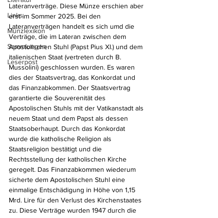
Lateranverträge. Diese Münze erschien aber 
Links
erst im Sommer 2025. Bei den 
Lateranverträgen handelt es sich umd die 
Münzlexikon
Verträge, die im Lateran zwischen dem 
Sammlungen
Apostolischen Stuhl (Papst Pius XI.) und dem 
italienischen Staat (vertreten durch B. 
Leserpost
Mussolini) geschlossen wurden. Es waren 
dies der Staatsvertrag, das Konkordat und 
das Finanzabkommen. Der Staatsvertrag 
garantierte die Souverenität des 
Apostolischen Stuhls mit der Vatikanstadt als 
neuem Staat und dem Papst als dessen 
Staatsoberhaupt. Durch das Konkordat 
wurde die katholische Religion als 
Staatsreligion bestätigt und die 
Rechtsstellung der katholischen Kirche 
geregelt. Das Finanzabkommen wiederum 
sicherte dem Apostolischen Stuhl eine 
einmalige Entschädigung in Höhe von 1,15 
Mrd. Lire für den Verlust des Kirchenstaates 
zu. Diese Verträge wurden 1947 durch die 