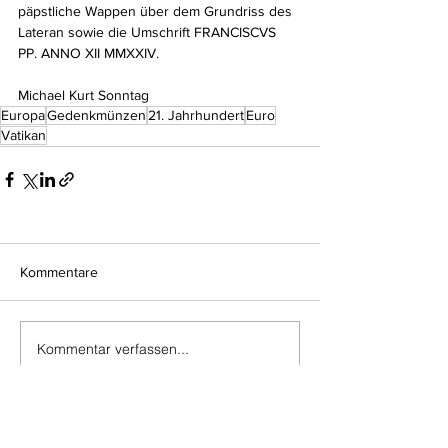
päpstliche Wappen über dem Grundriss des 
Lateran sowie die Umschrift FRANCISCVS 
PP. ANNO XII MMXXIV.
Michael Kurt Sonntag
Europa
Gedenkmünzen
21. Jahrhundert
Euro
Vatikan
Kommentare
Kommentar verfassen...
Do Not Sell My Personal Information