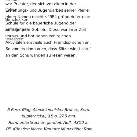
war Priester, der sich vor allem in der 
Links
Erziehungs- und Jugendarbeit seiner Pfarrei 
einen Namen machte. 1954 gründete er eine 
Münzlexikon
Schule für die bäuerliche Jugend der 
Sammlungen
umliegenden Gebiete. Diese war ihrer Zeit 
voraus und bot neben zahlreichen 
Leserpost
Aktivitäten erstmals auch Fremdsprachen an. 
So kam es dann auch, dass Sätze wie „I care“ 
an den Schulwänden zu lesen waren. 
5 Euro. Ring: Aluminiumnickel-Bronze, Kern: 
Kupfernickel, 9,5 g, 27,5 mm, 
Rand unterbrochen geriffelt. Aufl.: 4300 in 
PP. Künstler: Marco Ventura; Münzstätte: Rom