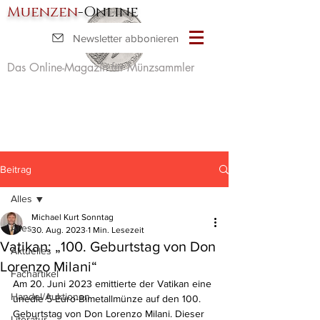
Muenzen
-Online
Newsletter abbonieren
Das Online-Magazin für Münzsammler
Beitrag
Alles
Michael Kurt Sonntag
Alles
30. Aug. 2023
1 Min. Lesezeit
Vatikan: „100. Geburtstag von Don
Aktuelles
Lorenzo Milani“
Fachartikel
Am 20. Juni 2023 emittierte der Vatikan eine 
Handel/Auktionen
unedle 5-Euro-Bimetallmünze auf den 100. 
Geburtstag von Don Lorenzo Milani. Dieser 
Literatur