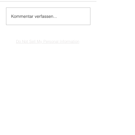
Kommentar verfassen...
Do Not Sell My Personal Information
Impressum
Kontakt
Datenschutz
Newsletter abmelden
www.muenzen-online.com
| Regenstauf
© 2025 Battenberg Bayerland Verlag GmbH