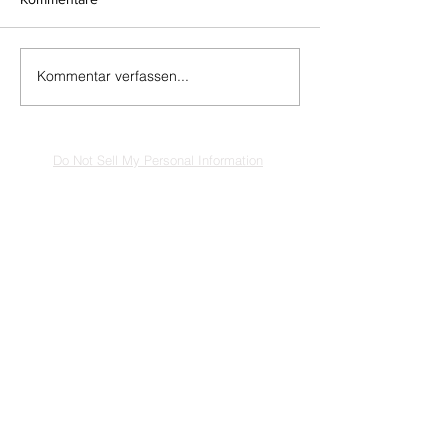
Kommentar verfassen...
Do Not Sell My Personal Information
Impressum
Kontakt
Datenschutz
Newsletter abmelden
www.muenzen-online.com
| Regenstauf
© 2025 Battenberg Bayerland Verlag GmbH