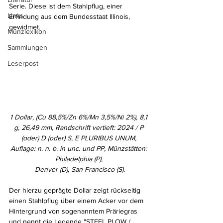
Serie. Diese ist dem Stahlpflug, einer 
Links
Erfindung aus dem Bundesstaat Illinois, 
gewidmet.
Münzlexikon
Sammlungen
Leserpost
1 Dollar, (Cu 88,5%/Zn 6%/Mn 3,5%/Ni 2%), 8,1 
g, 26,49 mm, Randschrift vertieft: 2024 / P 
(oder) D (oder) S, E PLURIBUS UNUM, 
Auflage: n. n. b. in unc. und PP, Münzstätten: 
Philadelphia (P), 
Denver (D), San Francisco (S).
Der hierzu geprägte Dollar zeigt rückseitig 
einen Stahlpflug über einem Acker vor dem 
Hintergrund von sogenanntem Präriegras 
und nennt die Legende "STEEL PLOW / 