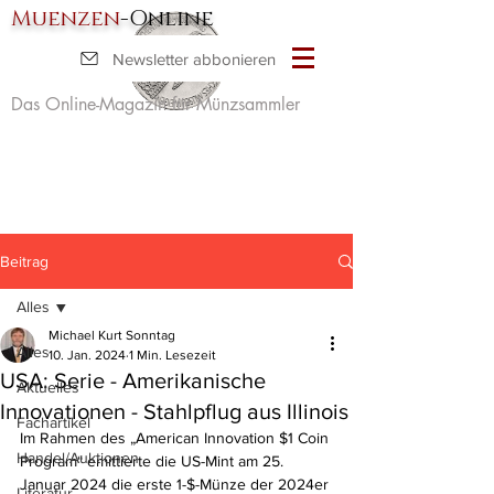
Muenzen
-Online
Newsletter abbonieren
Das Online-Magazin für Münzsammler
Beitrag
Alles
Michael Kurt Sonntag
Alles
10. Jan. 2024
1 Min. Lesezeit
USA: Serie - Amerikanische
Aktuelles
Innovationen - Stahlpflug aus Illinois
Fachartikel
Im Rahmen des „American Innovation $1 Coin 
Handel/Auktionen
Program“ emittierte die US-Mint am 25. 
Januar 2024 die erste 1-$-Münze der 2024er 
Literatur