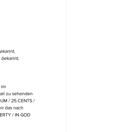
bekannt,
t bekannt,
 im 
ail zu sehenden 
UM / 25 CENTS / 
r das nach 
BERTY / IN GOD 