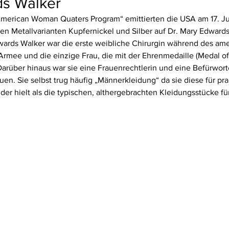
s Walker
merican Woman Quaters Program“ emittierten die USA am 17. J
 den Metallvarianten Kupfernickel und Silber auf Dr. Mary Edward
dwards Walker war die erste weibliche Chirurgin während des am
Armee und die einzige Frau, die mit der Ehrenmedaille (Medal of
rüber hinaus war sie eine Frauenrechtlerin und eine Befürworte
en. Sie selbst trug häufig „Männerkleidung“ da sie diese für prak
er hielt als die typischen, althergebrachten Kleidungsstücke fü