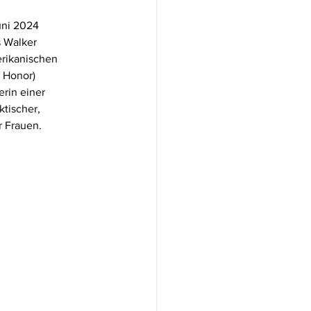
uni 2024 
s Walker 
erikanischen 
 Honor) 
rin einer 
tischer, 
r Frauen.