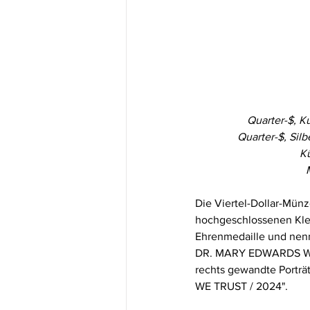
Quarter-$, K
Quarter-$, Sil
Kü
Die Viertel-Dollar-Münz
hochgeschlossenen Klei
Ehrenmedaille und ne
DR. MARY EDWARDS WAL
rechts gewandte Porträ
WE TRUST / 2024".