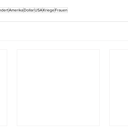
ndert
Amerika
Dollar
USA
Kriege
Frauen