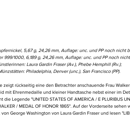
upfernickel, 5,67 g, 24,26 mm, Auflage: unc. und PP noch nicht 
ber 999/1000, 6,189 g, 24,26 mm, Auflage: unc. und PP noch nich
nstlerinnen: Laura Gardin Fraser (Av.), Phebe Hemphill (Rv.); 
Münzstätten: Philadelphia, Denver (unc.), San Francisco (PP).
e zeigt rückseitig eine den Betrachter anschauende Frau Walker
d mit Ehrenmedaille und kleiner Handtasche nebst einer im Det
nnt die Legende "UNITED STATES OF AMERICA / E PLURIBUS UN
KER / MEDAL OF HONOR 1865". Auf der Vorderseite sehen wi
t von George Washington von Laura Gardin Fraser und lesen "LI