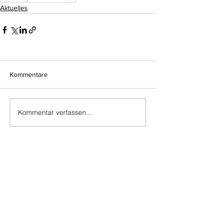
Aktuelles
Kommentare
Kommentar verfassen...
Do Not Sell My Personal Information
Impressum
Kontakt
Datenschutz