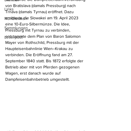
von Bratislava (damals Pressburg) nach 
Links
Trnava (damals Tyrnau) eröffnet. Dazu 
emittierte die Slowakei am 19. April 2023 
Münzlexikon
eine 10-Euro-Silbermünze. Die Idee, 
Sammlungen
Pressburg mit Tyrnau zu verbinden, 
entstammte dem Plan von Baron Salomon 
Leserpost
Mayer von Rothschild, Pressburg mit der 
Haupteisenbahnlinie Wien–Krakau zu 
verbinden. Die Eröffnung fand am 27. 
September 1840 statt. Bis 1872 erfolgte der 
Betrieb aber mit von Pferden gezogenen 
Wagen, erst danach wurde auf 
Dampfeisenbahnbetrieb umgestellt.