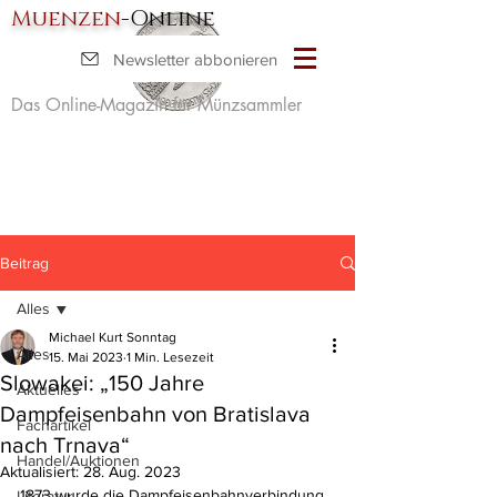
Muenzen
-Online
Newsletter abbonieren
Das Online-Magazin für Münzsammler
Beitrag
Alles
Michael Kurt Sonntag
Alles
15. Mai 2023
1 Min. Lesezeit
Slowakei: „150 Jahre
Aktuelles
Dampfeisenbahn von Bratislava
Fachartikel
nach Trnava“
Handel/Auktionen
Aktualisiert:
28. Aug. 2023
1873 wurde die Dampfeisenbahnverbindung 
Literatur