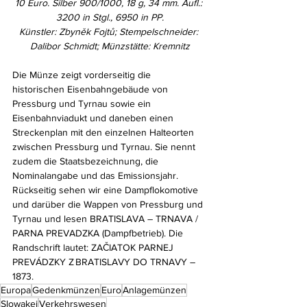
10 Euro. Silber 900/1000, 18 g, 34 mm. Aufl.: 
3200 in Stgl., 6950 in PP.
Künstler: Zbyněk Fojtů; Stempelschneider: 
Dalibor Schmidt; Münzstätte: Kremnitz
Die Münze zeigt vorderseitig die 
historischen Eisenbahngebäude von 
Pressburg und Tyrnau sowie ein 
Eisenbahnviadukt und daneben einen 
Streckenplan mit den einzelnen Halteorten 
zwischen Pressburg und Tyrnau. Sie nennt 
zudem die Staatsbezeichnung, die 
Nominalangabe und das Emissionsjahr. 
Rückseitig sehen wir eine Dampflokomotive 
und darüber die Wappen von Pressburg und 
Tyrnau und lesen BRATISLAVA – TRNAVA / 
PARNA PREVADZKA (Dampfbetrieb). Die 
Randschrift lautet: ZAČIATOK PARNEJ 
PREVÁDZKY Z BRATISLAVY DO TRNAVY – 
1873.
Europa
Gedenkmünzen
Euro
Anlagemünzen
Slowakei
Verkehrswesen