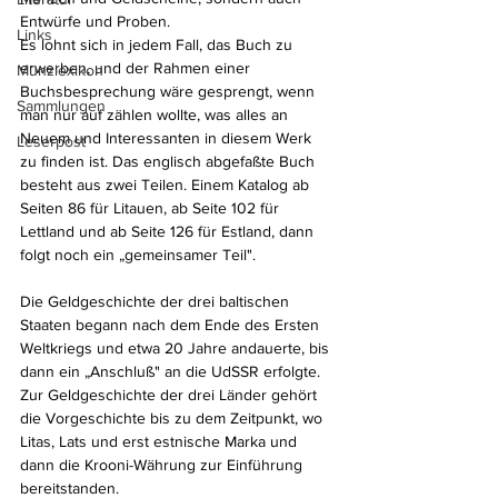
Entwürfe und Proben. 
Links
Es lohnt sich in jedem Fall, das Buch zu 
erwerben, und der Rahmen einer 
Münzlexikon
Buchsbesprechung wäre gesprengt, wenn 
Sammlungen
man nur auf zählen wollte, was alles an 
Neuem und Interessanten in diesem Werk 
Leserpost
zu finden ist. Das englisch abgefaßte Buch 
besteht aus zwei Teilen. Einem Katalog ab 
Seiten 86 für Litauen, ab Seite 102 für 
Lettland und ab Seite 126 für Estland, dann 
folgt noch ein „gemeinsamer Teil". 
Die Geldgeschichte der drei baltischen 
Staaten begann nach dem Ende des Ersten 
Weltkriegs und etwa 20 Jahre andauerte, bis 
dann ein „Anschluß" an die UdSSR erfolgte. 
Zur Geldgeschichte der drei Länder gehört 
die Vorgeschichte bis zu dem Zeitpunkt, wo 
Litas, Lats und erst estnische Marka und 
dann die Krooni-Währung zur Einführung 
bereitstanden. 