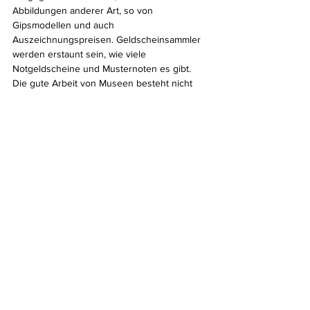
Abbildungen anderer Art, so von 
Gipsmodellen und auch 
Auszeichnungspreisen. Geldscheinsammler 
werden erstaunt sein, wie viele 
Notgeldscheine und Musternoten es gibt. 
Die gute Arbeit von Museen besteht nicht 
nur darin, schöne Ausstellungen zu 
präsentieren. Wichtig ist ebenso, viele kleine 
und auch größere Raritäten zu erwerben 
und zu lagern, die beschrieben und 
publiziert werden sollen.
Wolfgang J. Mehlhausen
21. Jahrhundert
20. Jahrhundert
Literatur
Sammlerbelange
Museumswesen
Mark
Baltikum
Kronen
Lettland
Litauen
Estland
Literatur