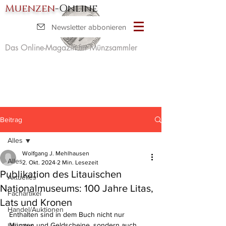
Muenzen
-Online
Newsletter abbonieren
Das Online-Magazin für Münzsammler
Beitrag
Alles
Wolfgang J. Mehlhausen
Alles
2. Okt. 2024
2 Min. Lesezeit
Publikation des Litauischen
Aktuelles
Nationalmuseums: 100 Jahre Litas,
Fachartikel
Lats und Kronen
Handel/Auktionen
Enthalten sind in dem Buch nicht nur 
Münzen und Geldscheine, sondern auch 
Literatur