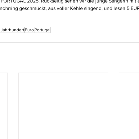
PORTUGAL 2025. Rückseitig sehen wir die junge Sängerin mit 
ohrring geschmückt, aus voller Kehle singend, und lesen 5 EU
. Jahrhundert
Euro
Portugal