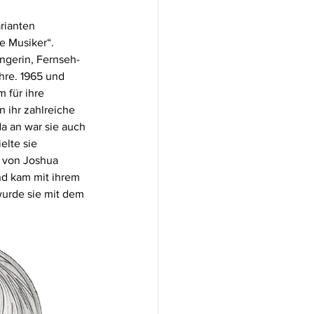
rianten 
e Musiker“. 
ängerin, Fernseh- 
hre. 1965 und 
 für ihre 
 ihr zahlreiche 
a an war sie auch 
lte sie 
 von Joshua 
nd kam mit ihrem 
wurde sie mit dem 