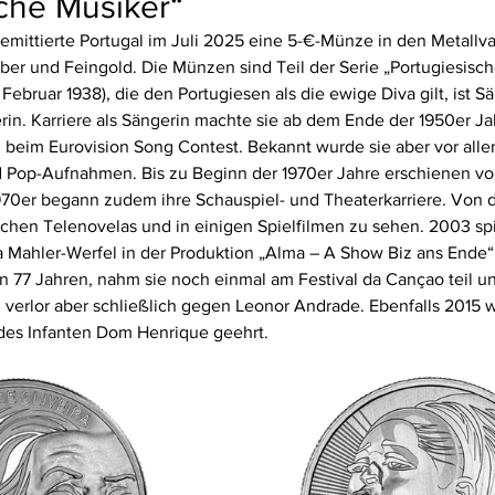
che Musiker“
emittierte Portugal im Juli 2025 eine 5-€-Münze in den Metallva
ilber und Feingold. Die Münzen sind Teil der Serie „Portugiesisch
. Februar 1938), die den Portugiesen als die ewige Diva gilt, ist S
in. Karriere als Sängerin machte sie ab dem Ende der 1950er Ja
al beim Eurovision Song Contest. Bekannt wurde sie aber vor allem
d Pop-Aufnahmen. Bis zu Beginn der 1970er Jahre erschienen von
970er begann zudem ihre Schauspiel- und Theaterkarriere. Von d
chen Telenovelas und in einigen Spielfilmen zu sehen. 2003 spie
a Mahler-Werfel in der Produktion „Alma – A Show Biz ans Ende“
on 77 Jahren, nahm sie noch einmal am Festival da Cançao teil u
e, verlor aber schließlich gegen Leonor Andrade. Ebenfalls 2015 
des Infanten Dom Henrique geehrt.