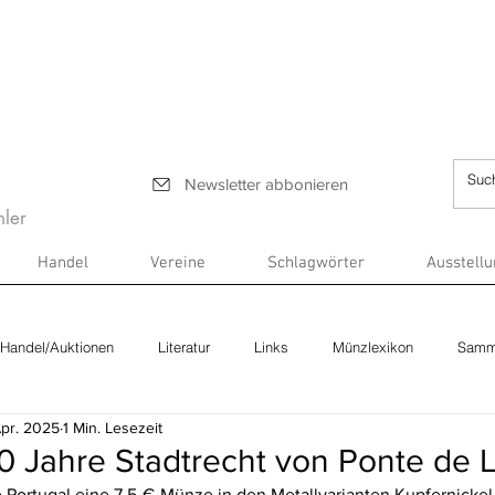
Newsletter abbonieren
ler
Handel
Vereine
Schlagwörter
Ausstell
Handel/Auktionen
Literatur
Links
Münzlexikon
Samm
Apr. 2025
1 Min. Lesezeit
0 Jahre Stadtrecht von Ponte de 
 Portugal eine 7,5-€-Münze in den Metallvarianten Kupfernickel, 