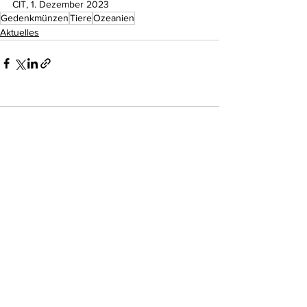
CIT, 1. Dezember 2023
Gedenkmünzen
Tiere
Ozeanien
Aktuelles
Kommentare
Kommentar verfassen...
Do Not Sell My Personal Information
Impressum
Kontakt