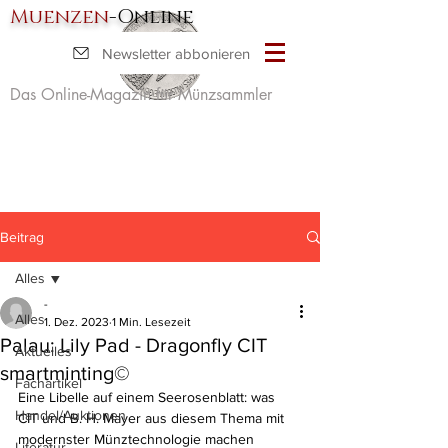
Muenzen
-Online
Newsletter abbonieren
Das Online-Magazin für Münzsammler
Beitrag
Alles
-
Alles
1. Dez. 2023
1 Min. Lesezeit
Palau: Lily Pad - Dragonfly CIT
Aktuelles
smartminting©
Fachartikel
Eine Libelle auf einem Seerosenblatt: was 
Handel/Auktionen
CIT und B. H. Mayer aus diesem Thema mit 
modernster Münztechnologie machen 
Literatur