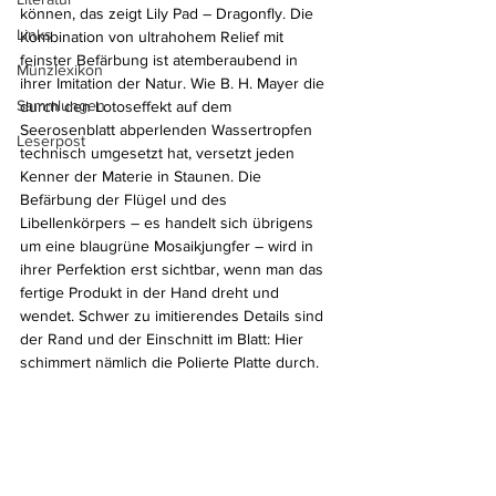
können, das zeigt Lily Pad – Dragonfly. Die 
Links
Kombination von ultrahohem Relief mit 
feinster Befärbung ist atemberaubend in 
Münzlexikon
ihrer Imitation der Natur. Wie B. H. Mayer die 
Sammlungen
durch den Lotoseffekt auf dem 
Seerosenblatt abperlenden Wassertropfen 
Leserpost
technisch umgesetzt hat, versetzt jeden 
Kenner der Materie in Staunen. Die 
Befärbung der Flügel und des 
Libellenkörpers – es handelt sich übrigens 
um eine blaugrüne Mosaikjungfer – wird in 
ihrer Perfektion erst sichtbar, wenn man das 
fertige Produkt in der Hand dreht und 
wendet. Schwer zu imitierendes Details sind 
der Rand und der Einschnitt im Blatt: Hier 
schimmert nämlich die Polierte Platte durch.