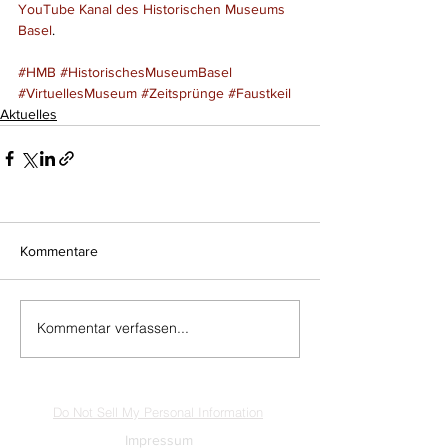
YouTube Kanal des Historischen Museums 
Basel
.
#HMB
#HistorischesMuseumBasel
#VirtuellesMuseum
#Zeitsprünge
#Faustkeil
Aktuelles
Kommentare
Kommentar verfassen...
Do Not Sell My Personal Information
Impressum