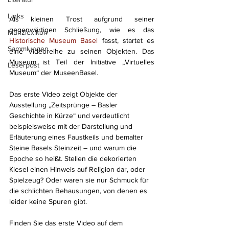
Links
Als kleinen Trost aufgrund seiner 
gegenwärtigen Schließung, wie es das 
Münzlexikon
Historische Museum Basel
 fasst, startet es 
Sammlungen
eine Videoreihe zu seinen Objekten. Das 
Museum ist Teil der Initiative „Virtuelles 
Leserpost
Museum“ der MuseenBasel. 
Das erste Video zeigt Objekte der 
Ausstellung „Zeitsprünge – Basler 
Geschichte in Kürze“ und verdeutlicht 
beispielsweise mit der Darstellung und 
Erläuterung eines Faustkeils und bemalter 
Steine Basels Steinzeit – und warum die 
Epoche so heißt. Stellen die dekorierten 
Kiesel einen Hinweis auf Religion dar, oder 
Spielzeug? Oder waren sie nur Schmuck für 
die schlichten Behausungen, von denen es 
leider keine Spuren gibt.
Finden Sie das erste Video auf dem 