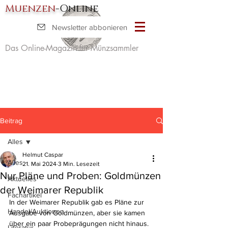
Muenzen
-Online
Newsletter abbonieren
Das Online-Magazin für Münzsammler
Beitrag
Alles
Helmut Caspar
Alles
21. Mai 2024
3 Min. Lesezeit
Nur Pläne und Proben: Goldmünzen
Aktuelles
der Weimarer Republik
Fachartikel
In der Weimarer Republik gab es Pläne zur 
Handel/Auktionen
Ausgabe von Goldmünzen, aber sie kamen 
über ein paar Probeprägungen nicht hinaus. 
Literatur