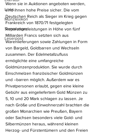
Wenn sie in Auktionen angeboten werden, 
Links
sind ihnen hohe Preise sicher. Die vom 
Deutschen Reich als Sieger im Krieg gegen 
Münzlexikon
Frankreich von 1870/71 festgelegten 
Sammlungen
Reparationsleistungen in Höhe von fünf 
Milliarden Francs setzten sich aus 
Leserpost
Warenlieferungen sowie Zahlungen in Form 
von Bargeld, Goldbarren und Wechseln 
zusammen. Der Edelmetallzufluss 
ermöglichte eine umfangreiche 
Goldmünzenproduktion. Sie wurde durch 
Einschmelzen französischer Goldmünzen 
und –barren möglich. Außerdem war es 
Privatpersonen erlaubt, gegen eine kleine 
Gebühr aus eingeliefertem Gold Münzen zu 
5, 10 und 20 Mark schlagen zu lassen. Je 
nach Größe und Einwohnerzahl brachten die 
großen Monarchien wie Preußen, Bayern 
oder Sachsen besonders viele Gold- und 
Silbermünzen heraus, während kleinen 
Herzog- und Fürstentümern und den Freien 