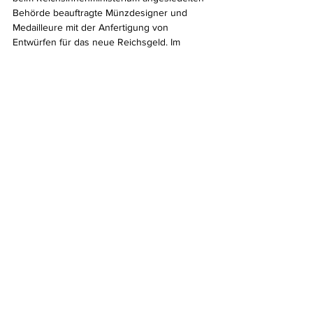
Behörde beauftragte Münzdesigner und 
Medailleure mit der Anfertigung von 
Entwürfen für das neue Reichsgeld. Im 
Unterschied zu den Monarchenköpfen 
beziehungsweise den Wappen von Bremen, 
Hamburg und Lübeck sowie dem gekrönten 
Reichsadler wurden die neuen Münzen mit 
Symbolen der Republik ausgestattet. Mit 
ihnen wurde an bedeutende Deutsche, aber 
auch an wichtige Daten der nationalen 
Geschichte und Zeitgeschichte erinnert und 
es kamen in den meisten Fällen 
ansprechende Entwürfe zustande. 
Die nächste Gelegenheit in Deutschland zur 
Ausgabe von Goldmünzen ergab sich erst 
wieder 2001 mit der Prägung von 1-Mark-
Münzen anlässlich des Übergangs von der 
Deutschen Mark zur europäischen 
Gemeinschaftswährung Euro. Die Auflagen 
waren sehr schnell vergriffen und so folgten 