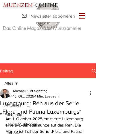
Muenzen
-Online
Newsletter abbonieren
Das Online-Magazin für Münzsammler
Beitrag
Alles
Michael Kurt Sonntag
Alles
15. Okt. 2025
1 Min. Lesezeit
Luxemburg: Reh aus der Serie
Aktuelles
„Flora und Fauna Luxemburgs“
Fachartikel
Am 1. Oktober 2025 emittierte Luxemburg 
Handel/Auktionen
eine 5-€-Bimetallmünze auf das Reh. Die 
Münze ist Teil der Serie „Flora und Fauna 
Literatur