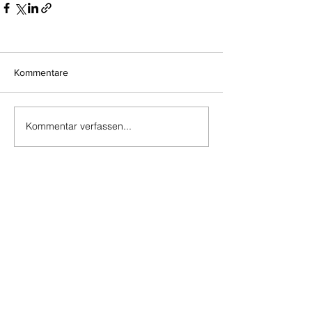
Kommentare
Kommentar verfassen...
Do Not Sell My Personal Information
Impressum
Kontakt
Datenschutz
Newsletter abmelden