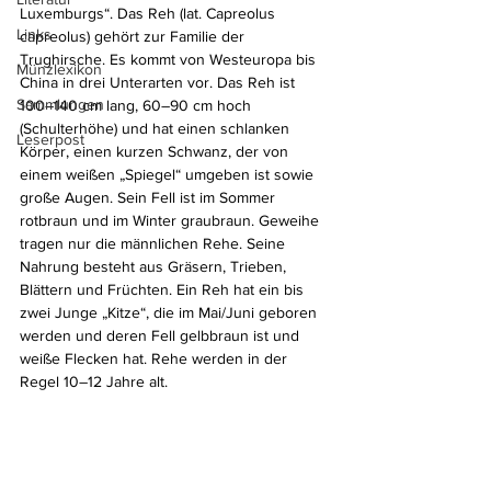
Luxemburgs“. Das Reh (lat. Capreolus 
Links
capreolus) gehört zur Familie der 
Trughirsche. Es kommt von Westeuropa bis 
Münzlexikon
China in drei Unterarten vor. Das Reh ist 
Sammlungen
100–140 cm lang, 60–90 cm hoch 
(Schulterhöhe) und hat einen schlanken 
Leserpost
Körper, einen kurzen Schwanz, der von 
einem weißen „Spiegel“ umgeben ist sowie 
große Augen. Sein Fell ist im Sommer 
rotbraun und im Winter graubraun. Geweihe 
tragen nur die männlichen Rehe. Seine 
Nahrung besteht aus Gräsern, Trieben, 
Blättern und Früchten. Ein Reh hat ein bis 
zwei Junge „Kitze“, die im Mai/Juni geboren 
werden und deren Fell gelbbraun ist und 
weiße Flecken hat. Rehe werden in der 
Regel 10–12 Jahre alt.