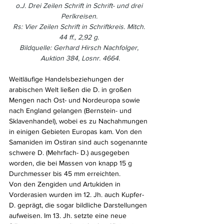
o.J. Drei Zeilen Schrift in Schrift- und drei 
Perlkreisen. 
Rs: Vier Zeilen Schrift in Schriftkreis. Mitch. 
44 ff., 2,92 g. 
Bildquelle: Gerhard Hirsch Nachfolger, 
Auktion 384, Losnr. 4664.
Weitläufige Handelsbeziehungen der 
arabischen Welt ließen die D. in großen 
Mengen nach Ost- und Nordeuropa sowie 
nach England gelangen (Bernstein- und 
Sklavenhandel), wobei es zu Nachahmungen 
in einigen Gebieten Europas kam. Von den 
Samaniden im Ostiran sind auch sogenannte 
schwere D. (Mehrfach- D.) ausgegeben 
worden, die bei Massen von knapp 15 g 
Durchmesser bis 45 mm erreichten.
Von den Zengiden und Artukiden in 
Vorderasien wurden im 12. Jh. auch Kupfer- 
D. geprägt, die sogar bildliche Darstellungen 
aufweisen. Im 13. Jh. setzte eine neue 