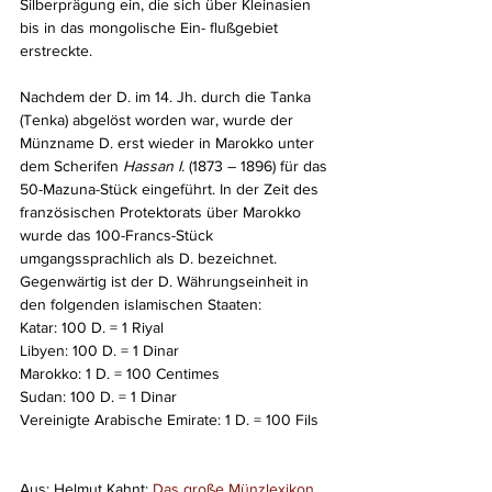
Silberprägung ein, die sich über Kleinasien 
bis in das mongolische Ein- flußgebiet 
erstreckte.
Nachdem der D. im 14. Jh. durch die Tanka 
(Tenka) abgelöst worden war, wurde der 
Münzname D. erst wieder in Marokko unter 
dem Scherifen 
Hassan I. 
(1873 – 1896) für das 
50-Mazuna-Stück eingeführt. In der Zeit des 
französischen Protektorats über Marokko 
wurde das 100-Francs-Stück 
umgangssprachlich als D. bezeichnet. 
Gegenwärtig ist der D. Währungseinheit in 
den folgenden islamischen Staaten:
Katar: 100 D. = 1 Riyal
Libyen: 100 D. = 1 Dinar
Marokko: 1 D. = 100 Centimes
Sudan: 100 D. = 1 Dinar
Vereinigte Arabische Emirate: 1 D. = 100 Fils
Aus: Helmut Kahnt: 
Das große Münzlexikon