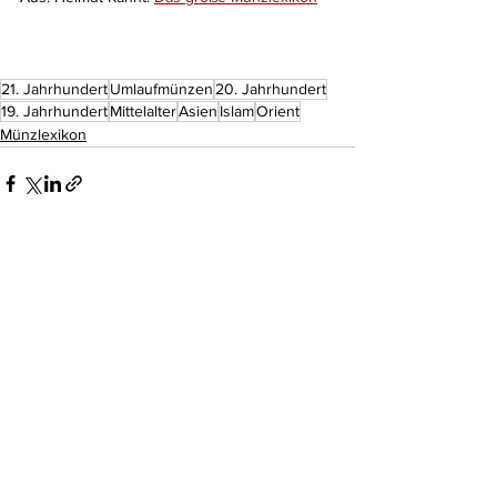
21. Jahrhundert
Umlaufmünzen
20. Jahrhundert
19. Jahrhundert
Mittelalter
Asien
Islam
Orient
Münzlexikon
Kommentare
Kommentar verfassen...
Do Not Sell My Personal Information
Impressum