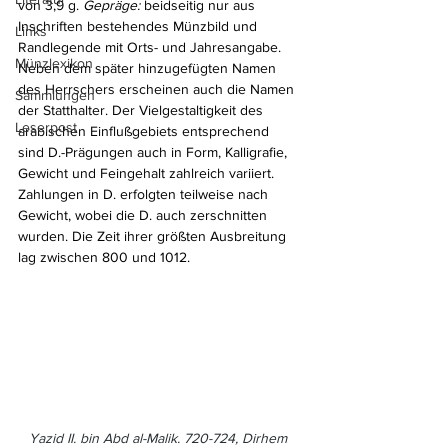
von 3,9 g. 
Gepräge: 
beidseitig nur aus 
Inschriften bestehendes Münzbild und 
Links
Randlegende mit Orts- und Jahresangabe. 
Münzlexikon
Neben dem später hinzugefügten Namen 
des Herrschers erscheinen auch die Namen 
Sammlungen
der Statthalter. Der Vielgestaltigkeit des 
Leserpost
arabischen Einflußgebiets entsprechend 
sind D.-Prägungen auch in Form, Kalligrafie, 
Gewicht und Feingehalt zahlreich variiert. 
Zahlungen in D. erfolgten teilweise nach 
Gewicht, wobei die D. auch zerschnitten 
wurden. Die Zeit ihrer größten Ausbreitung 
lag zwischen 800 und 1012.
Yazid II. bin Abd al-Malik. 720-724, Dirhem 