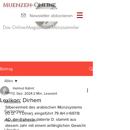
Muenzen
-Online
Newsletter abbonieren
Das Online-Magazin für Münzsammler
Beitrag
Alles
Helmut Kahnt
Alles
2. Dez. 2024
2 Min. Lesezeit
Lexikon: Dirhem
Aktuelles
Silbereinheit des arabischen Münzsystems 
Fachartikel
(10 D. = 1 Dinar), eingeführt 79 AH (=697/8 
AD, der früheste datierte D. stammt aus 
Handel/Auktionen
diesem Jahr mit einem anfänglichen Gewicht 
Literatur