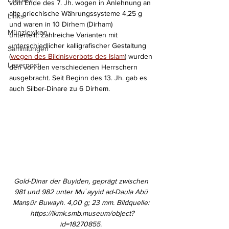
vom Ende des 7. Jh. wogen in Anlehnung an 
alte griechische Währungssysteme 4,25 g 
Links
und waren in 10 Dirhem (Dirham)
Münzlexikon
unterteilt. Zahlreiche Varianten mit 
unterschiedlicher kalligrafischer Gestaltung 
Sammlungen
(
wegen des Bildnisverbots des Islam
) wurden 
Leserpost
den von den verschiedenen Herrschern 
ausgebracht. Seit Beginn des 13. Jh. gab es 
auch Silber-Dinare zu 6 Dirhem.
Gold-Dinar der Buyiden, geprägt zwischen 
981 und 982 unter Muʾayyid ad-Daula Abū 
Manṣūr Buwayh. 
4,00 g; 23 mm. Bildquelle: 
https://ikmk.smb.museum/object?
id=18270855. 