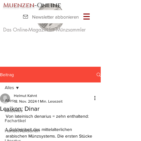
Muenzen
-Online
Newsletter abbonieren
Das Online-Magazin für Münzsammler
Beitrag
Alles
Helmut Kahnt
Alles
18. Nov. 2024
1 Min. Lesezeit
Lexikon: Dinar
Aktuelles
Von lateinisch denarius = zehn enthaltend:
Fachartikel
1. Goldeinheit des mittelalterlichen 
Handel/Auktionen
arabischen Münzsystems. Die ersten Stücke 
Literatur