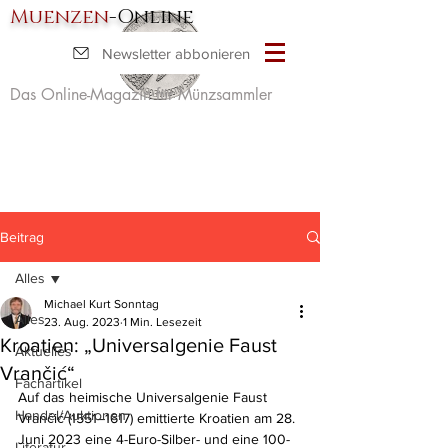
Muenzen
-Online
Newsletter abbonieren
Das Online-Magazin für Münzsammler
Beitrag
Alles
Michael Kurt Sonntag
Alles
23. Aug. 2023
1 Min. Lesezeit
Kroatien: „Universalgenie Faust
Aktuelles
Vrančić“
Fachartikel
Auf das heimische Universalgenie Faust 
Handel/Auktionen
Vrančić (1551–1617) emittierte Kroatien am 28. 
Juni 2023 eine 4-Euro-Silber- und eine 100-
Literatur