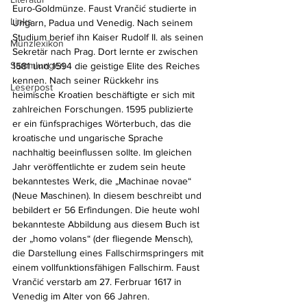
Euro-Goldmünze. Faust Vrančić studierte in 
Links
Ungarn, Padua und Venedig. Nach seinem 
Studium berief ihn Kaiser Rudolf II. als seinen 
Münzlexikon
Sekretär nach Prag. Dort lernte er zwischen 
Sammlungen
1581 und 1594 die geistige Elite des Reiches 
kennen. Nach seiner Rückkehr ins 
Leserpost
heimische Kroatien beschäftigte er sich mit 
zahlreichen Forschungen. 1595 publizierte 
er ein fünfsprachiges Wörterbuch, das die 
kroatische und ungarische Sprache 
nachhaltig beeinflussen sollte. Im gleichen 
Jahr veröffentlichte er zudem sein heute 
bekanntestes Werk, die „Machinae novae“ 
(Neue Maschinen). In diesem beschreibt und 
bebildert er 56 Erfindungen. Die heute wohl 
bekannteste Abbildung aus diesem Buch ist 
der „homo volans“ (der fliegende Mensch), 
die Darstellung eines Fallschirmspringers mit 
einem vollfunktionsfähigen Fallschirm. Faust 
Vrančić verstarb am 27. Ferbruar 1617 in 
Venedig im Alter von 66 Jahren.