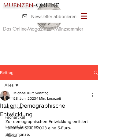
Muenzen
-Online
Newsletter abbonieren
Das Online-Magazin für Münzsammler
Beitrag
Alles
Michael Kurt Sonntag
Alles
28. Juni 2023
1 Min. Lesezeit
Italien: Demographische
Aktuelles
Entwicklung
Fachartikel
Zur demographischen Entwicklung emittiert 
Handel/Auktionen
Italien am 6. Juli 2023 eine 5-Euro-
Silbermünze.
Literatur