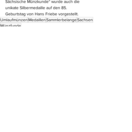
Sächsische Münzkunde“ wurde auch die 
unikate Silbermedaille auf den 85. 
Geburtstag von Hans Friebe vorgestellt.
Umlaufmünzen
Medaillen
Sammlerbelange
Sachsen
Münzfunde
Literatur
Kommentare
Kommentar verfassen...
Do Not Sell My Personal Information
Impressum