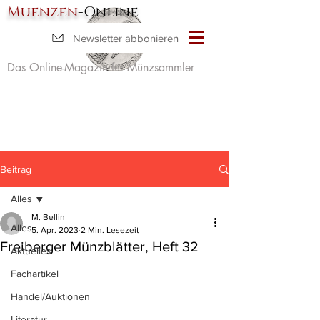
Muenzen
-Online
Newsletter abbonieren
Das Online-Magazin für Münzsammler
Beitrag
Alles
M. Bellin
Alles
5. Apr. 2023
2 Min. Lesezeit
Freiberger Münzblätter, Heft 32
Aktuelles
Fachartikel
Handel/Auktionen
Literatur