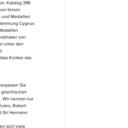
n. Katalog 386 
von feinen 
 und Medaillen 
lsammlung Cygnus 
edaillen 
iebhaber von 
r unter den 
d.
dass Künker das 
verpassen Sie 
 griechischen 
. Wir nennen nur 
Evans, Robert 
d Sir Hermann 
n sich viele 