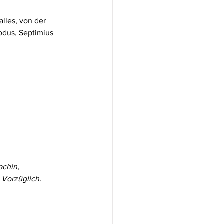
lles, von der 
dus, Septimius 
achin,
. Vorzüglich.