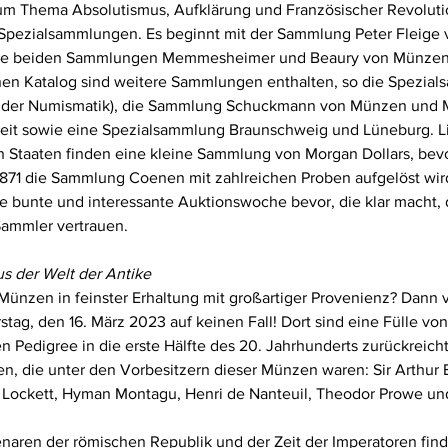
m Thema Absolutismus, Aufklärung und Französischer Revolutio
 Spezialsammlungen. Es beginnt mit der Sammlung Peter Fleige 
 die beiden Sammlungen Memmesheimer und Beaury von Münzen
nen Katalog sind weitere Sammlungen enthalten, so die Spezia
 der Numismatik), die Sammlung Schuckmann von Münzen und M
eit sowie eine Spezialsammlung Braunschweig und Lüneburg. L
 Staaten finden eine kleine Sammlung von Morgan Dollars, bevo
71 die Sammlung Coenen mit zahlreichen Proben aufgelöst wir
ne bunte und interessante Auktionswoche bevor, die klar macht, 
Sammler vertrauen.
s der Welt der Antike
Münzen in feinster Erhaltung mit großartiger Provenienz? Dann 
ag, den 16. März 2023 auf keinen Fall! Dort sind eine Fülle von
 Pedigree in die erste Hälfte des 20. Jahrhunderts zurückreicht
n, die unter den Vorbesitzern dieser Münzen waren: Sir Arthur 
l Lockett, Hyman Montagu, Henri de Nanteuil, Theodor Prowe un
aren der römischen Republik und der Zeit der Imperatoren finde