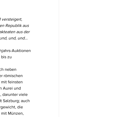
versteigert, 
en Republik aus 
kteaten aus der 
d, und, und...
hjahrs-Auktionen 
bis zu 
ich neben 
er römischen 
mit feinsten 
n Aurei und 
 darunter viele 
 Salzburg; auch 
gewicht, die 
r mit Münzen, 