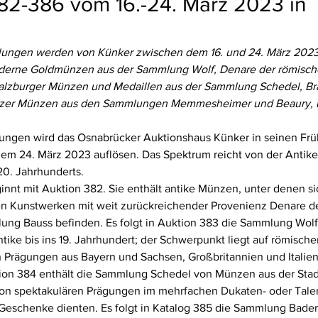
82-386 vom 16.-24. März 2023 in
lungen werden von Künker zwischen dem 16. und 24. März 2023 
oderne Goldmünzen aus der Sammlung Wolf, Denare der römisch
lzburger Münzen und Medaillen aus der Sammlung Schedel, Bra
zer Münzen aus den Sammlungen Memmesheimer und Beaury, un
ungen wird das Osnabrücker Auktionshaus Künker in seinen Frü
em 24. März 2023 auflösen. Das Spektrum reicht von der Antike 
0. Jahrhunderts.
nnt mit Auktion 382. Sie enthält antike Münzen, unter denen s
en Kunstwerken mit weit zurückreichender Provenienz Denare d
ung Bauss befinden. Es folgt in Auktion 383 die Sammlung Wolf 
ke bis ins 19. Jahrhundert; der Schwerpunkt liegt auf römische
en Prägungen aus Bayern und Sachsen, Großbritannien und Italien,
on 384 enthält die Sammlung Schedel von Münzen aus der Stadt
 von spektakulären Prägungen im mehrfachen Dukaten- oder Taler
e Geschenke dienten. Es folgt in Katalog 385 die Sammlung Bade