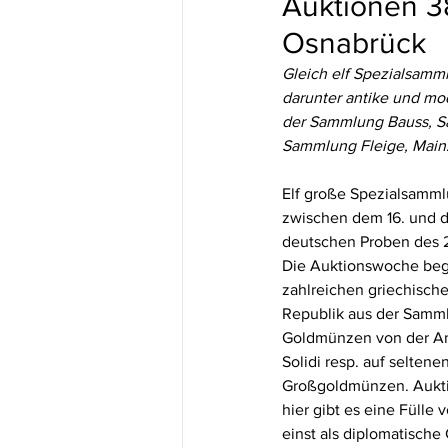
Auktionen 3
Osnabrück
Gleich elf Spezialsamm
darunter antike und m
der Sammlung Bauss, Sa
Sammlung Fleige, Main
Elf große Spezialsamml
zwischen dem 16. und d
deutschen Proben des 2
Die Auktionswoche begi
zahlreichen griechisch
Republik aus der Samml
Goldmünzen von der Anti
Solidi resp. auf selten
Großgoldmünzen. Aukti
hier gibt es eine Fülle
einst als diplomatisch