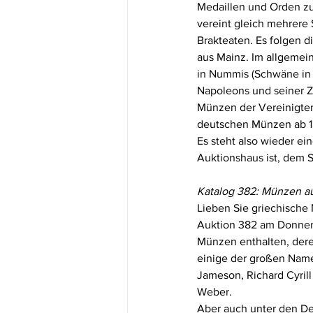
Medaillen und Orden zu
vereint gleich mehrere
Brakteaten. Es folgen
aus Mainz. Im allgemei
in Nummis (Schwäne in
Napoleons und seiner Z
Münzen der Vereinigten
deutschen Münzen ab 18
Es steht also wieder ei
Auktionshaus ist, dem 
Katalog 382: Münzen au
Lieben Sie griechische 
Auktion 382 am Donnerst
Münzen enthalten, deren
einige der großen Name
Jameson, Richard Cyril
Weber.
Aber auch unter den Den