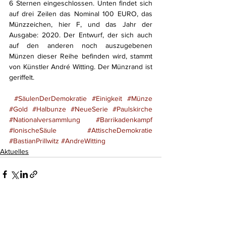
6 Sternen eingeschlossen. Unten findet sich 
auf drei Zeilen das Nominal 100 EURO, das 
Münzzeichen, hier F, und das Jahr der 
Ausgabe: 2020. Der Entwurf, der sich auch 
auf den anderen noch auszugebenen 
Münzen dieser Reihe befinden wird, stammt 
von Künstler André Witting. Der Münzrand ist 
geriffelt.
#SäulenDerDemokratie
#Einigkeit
#Münze
#Gold
#Halbunze
#NeueSerie
#Paulskirche
#Nationalversammlung
#Barrikadenkampf
#IonischeSäule
#AttischeDemokratie
#BastianPrillwitz
#AndreWitting
Aktuelles
Kommentare