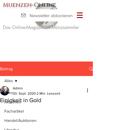
Muenzen
-Online
Newsletter abbonieren
Das Online-Magazin für Münzsammler
Beitrag
Alles
Admin
Alles
30. Sept. 2020
2 Min. Lesezeit
Einigkeit in Gold
Aktuelles
Fachartikel
Handel/Auktionen
Literatur