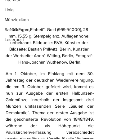
Links
Münzlexikon
Sammlungen
100 Euro „Einheit“, Gold (999,9/1000), 28 
mm, 15,55 g, Stempelglanz, Auflagenhöhe: 
Leserpost
unbekannt. Bildquelle: BVA, Künstler der 
Bildseite: Bastian Prillwitz, Berlin, Künstler 
der Wertseite: André Witting, Berlin, Fotograf: 
Hans-Joachim Wuthenow, Berlin.
Am 1. Oktober, im Einklang mit dem 30. 
Jahrestag der deutschen Wiedervereinigung, 
die am 3. Oktober gefeiert wird, kommt es 
nun zur Ausgabe der ersten Halbunzen-
Goldmünze innerhalb der insgesamt drei 
Münzen umfassenden Serie „Säulen der 
Demokratie“. Thema der ersten Ausgabe ist 
die gescheiterte Revolution von 1848/1849, 
während der als Höhepunkt die 
Paulskirchenverfassung verabschiedet 
wurde, die später als Vorbild für die Weimarer 