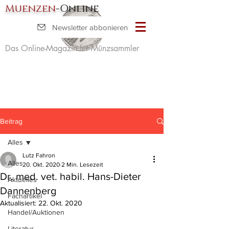
Muenzen
-Online
Newsletter abbonieren
Das Online-Magazin für Münzsammler
Beitrag
Alles
Lutz Fahron
Alles
20. Okt. 2020
2 Min. Lesezeit
Dr. med. vet. habil. Hans-Dieter
Aktuelles
Dannenberg
Fachartikel
Aktualisiert:
22. Okt. 2020
Handel/Auktionen
Literatur