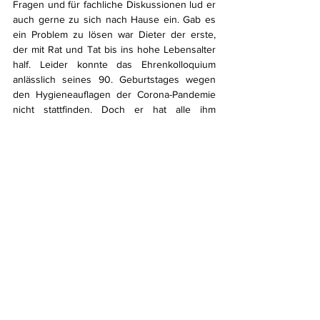
Fragen und für fachliche Diskussionen lud er 
auch gerne zu sich nach Hause ein. Gab es 
ein Problem zu lösen war Dieter der erste, 
der mit Rat und Tat bis ins hohe Lebensalter 
half. Leider konnte das Ehrenkolloquium 
anlässlich seines 90. Geburtstages wegen 
den Hygieneauflagen der Corona-Pandemie 
nicht stattfinden. Doch er hat alle ihm 
zugedachten Ehrungen noch wahrnehmen 
dürfen und freute sich besonders über das 
ihm gewidmete Jahrbuch 2020 der „Beiträge 
zur Brandenburgisch/Preußischen 
Numismatik“ in dem auch sein letzter Aufsatz 
publiziert ist.  – Er wird mir fehlen!
Lutz Fahron - Zweiter Vorsitzender der 
Numismatischen Gesellschaft zu Berlin e.V., 
gegr. 1843
Aktuelles