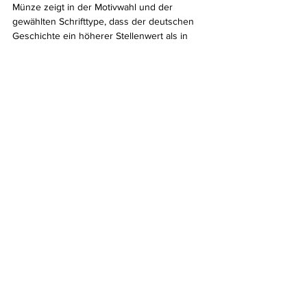
Münze zeigt in der Motivwahl und der 
gewählten Schrifttype, dass der deutschen 
Geschichte ein höherer Stellenwert als in 
den Anfangsjahren der Republik zugebilligt 
wird. Außerdem ist eine Entwicklung von der 
reduzierten Grafik zu einer gefälligen 
Szenerie erkennbar: 
„Geprägt wurden 1972 mit dem Münzzeichen 
A 10,2 Millionen Münzen in Stempelglanz 
und als Produktionsprobe 40 Münzen in der 
Anfertigung Polierte Platte. Mit der 
Jahreszahl 1983 und dem gleichen Motiv 
gab es 25.000 Münzen in Stempelglanz und 
2.550 in Polierte Platte.“ (7)
 Es sollte nicht die letzte Gedenkmünze mit 
Städtemotiv sein. In der Reihe der 
sogenannten Städteausgaben erschienen 
bis 1989 noch etliche weitere Münzen. Keine 
kam jedoch an die Auflagen der 
Fünfmarkstücke „Hauptstadt der DDR“ und 
„Meißen“ heran.