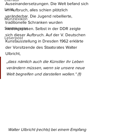
Auseinandersetzungen. Die Welt befand sich 
Links
im Aufbruch, alles schien plötzlich 
veränderbar. Die Jugend rebellierte, 
Münzlexikon
traditionelle Schranken wurden 
Sammlungen
niedergerissen. Selbst in der DDR zeigte 
sich dieser Aufbruch. Auf der V. Deutschen 
Leserpost
Kunstausstellung in Dresden 1962 erklärte 
der Vorsitzende des Staatsrates Walter 
Ulbricht, 
„dass nämlich auch die Künstler ihr Leben 
verändern müssen, wenn sie unsere neue 
Welt begreifen und darstellen wollen.“ (1)
Walter Ulbricht (rechts) bei einem Empfang 