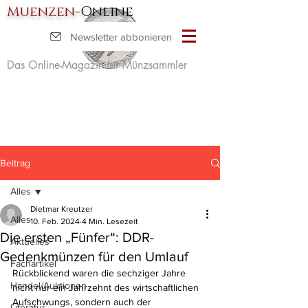
Muenzen
-Online
Newsletter abbonieren
Das Online-Magazin für Münzsammler
Beitrag
Alles
Dietmar Kreutzer
Alles
10. Feb. 2024
4 Min. Lesezeit
Die ersten „Fünfer“: DDR-
Aktuelles
Gedenkmünzen für den Umlauf
Fachartikel
Rückblickend waren die sechziger Jahre 
Handel/Auktionen
nicht nur ein Jahrzehnt des wirtschaftlichen 
Aufschwungs, sondern auch der 
Literatur