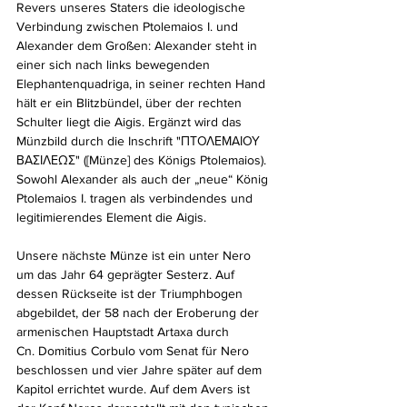
Revers unseres Staters die ideologische 
Verbindung zwischen Ptolemaios I. und 
Alexander dem Großen: Alexander steht in 
einer sich nach links bewegenden 
Elephantenquadriga, in seiner rechten Hand 
hält er ein Blitzbündel, über der rechten 
Schulter liegt die Aigis. Ergänzt wird das 
Münzbild durch die Inschrift "ΠΤΟΛΕΜΑΙΟΥ 
ΒΑΣΙΛΕΩΣ" ([Münze] des Königs Ptolemaios). 
Sowohl Alexander als auch der „neue“ König 
Ptolemaios I. tragen als verbindendes und 
legitimierendes Element die Aigis.
Unsere nächste Münze ist ein unter Nero 
um das Jahr 64 geprägter Sesterz. Auf 
dessen Rückseite ist der Triumphbogen 
abgebildet, der 58 nach der Eroberung der 
armenischen Hauptstadt Artaxa durch 
Cn. Domitius Corbulo vom Senat für Nero 
beschlossen und vier Jahre später auf dem 
Kapitol errichtet wurde. Auf dem Avers ist 