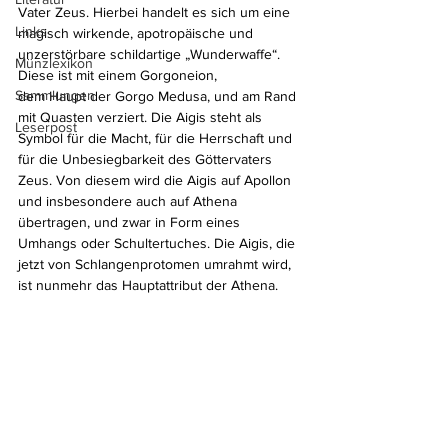
Vater Zeus. Hierbei handelt es sich um eine 
Links
magisch wirkende, apotropäische und 
unzerstörbare schildartige „Wunderwaffe“. 
Münzlexikon
Diese ist mit einem Gorgoneion, 
Sammlungen
dem Haupt der Gorgo Medusa, und am Rand 
mit Quasten verziert. Die Aigis steht als 
Leserpost
Symbol für die Macht, für die Herrschaft und 
für die Unbesiegbarkeit des Göttervaters 
Zeus. Von diesem wird die Aigis auf Apollon 
und insbesondere auch auf Athena 
übertragen, und zwar in Form eines 
Umhangs oder Schultertuches. Die Aigis, die 
jetzt von Schlangenprotomen umrahmt wird, 
ist nunmehr das Hauptattribut der Athena.