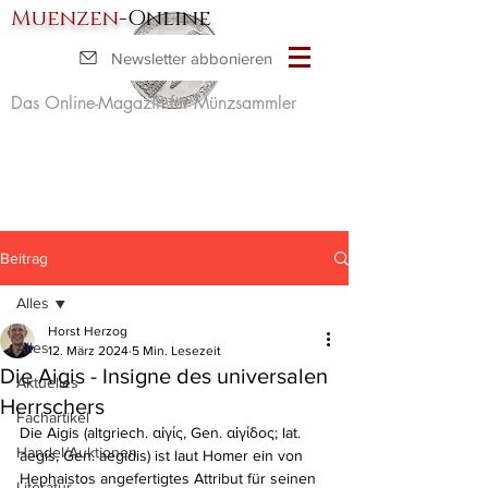
Muenzen
-Online
Newsletter abbonieren
Das Online-Magazin für Münzsammler
Beitrag
Alles
Horst Herzog
Alles
12. März 2024
5 Min. Lesezeit
Die Aigis - Insigne des universalen
Aktuelles
Herrschers
Fachartikel
Die Aigis (altgriech. αἰγίς, Gen. αἰγίδος; lat. 
Handel/Auktionen
aegis, Gen. aegidis) ist laut Homer ein von 
Hephaistos angefertigtes Attribut für seinen 
Literatur