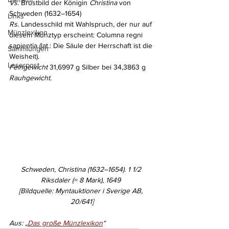
Vs.
 Brustbild der Königin 
Christina
 von 
Schweden (1632–1654)
Links
Rs. 
Landesschild mit Wahl­spruch, der nur auf 
Münzlexikon
diesem Münztyp erscheint: Columna regni 
sapientia (lat.: Die Säule der Herrschaft ist die 
Sammlungen
Weisheit).
Leserpost
Feingewicht
 31,6997 g Silber bei 34,3863 g 
Rauhgewicht.
Schweden, Christina (1632–1654). 1 1/2 
Riksdaler (= 8 Mark), 1649 
[Bildquelle: Myntauktioner i Sverige AB, 
20/641]
Aus: „
Das große Münzlexikon
“