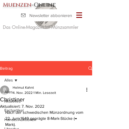
Muenzen
-Online
Newsletter abbonieren
Das Online-Magazin für Münzsammler
Beitrag
Alles
Helmut Kahnt
Alles
4. Nov. 2022
1 Min. Lesezeit
Christiner
Aktuelles
Aktualisiert:
7. Nov. 2022
Fachartikel
Nach der schwedischen Münz­ordnung vom 
22. Juni 1649 geprägte 8-Mark-Stücke (→ 
Handel/Auktionen
Mark).
Literatur