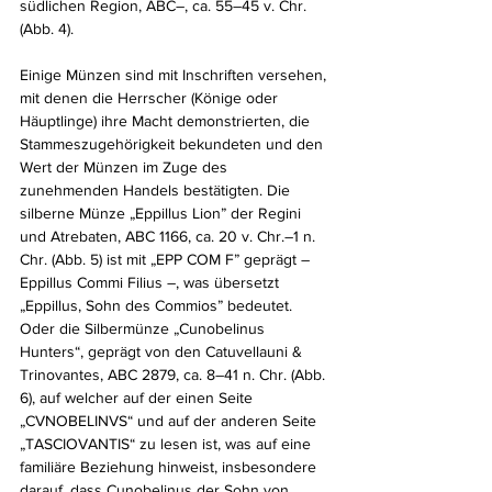
südlichen Region, ABC–, ca. 55–45 v. Chr. 
(Abb. 4). 
Einige Münzen sind mit Inschriften versehen, 
mit denen die Herrscher (Könige oder 
Häuptlinge) ihre Macht demonstrierten, die 
Stammeszugehörigkeit bekundeten und den 
Wert der Münzen im Zuge des 
zunehmenden Handels bestätigten. Die 
silberne Münze „Eppillus Lion” der Regini 
und Atrebaten, ABC 1166, ca. 20 v. Chr.–1 n. 
Chr. (Abb. 5) ist mit „EPP COM F” geprägt – 
Eppillus Commi Filius –, was übersetzt 
„Eppillus, Sohn des Commios” bedeutet. 
Oder die Silbermünze „Cunobelinus 
Hunters“, geprägt von den Catuvellauni & 
Trinovantes, ABC 2879, ca. 8–41 n. Chr. (Abb. 
6), auf welcher auf der einen Seite 
„CVNOBELINVS“ und auf der anderen Seite 
„TASCIOVANTIS“ zu lesen ist, was auf eine 
familiäre Beziehung hinweist, insbesondere 
darauf, dass Cunobelinus der Sohn von 