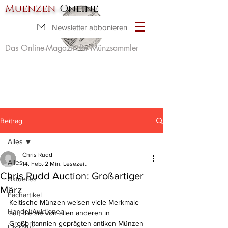
Muenzen
-Online
Newsletter abbonieren
Das Online-Magazin für Münzsammler
Beitrag
Alles
Chris Rudd
Alles
14. Feb.
2 Min. Lesezeit
Chris Rudd Auction: Großartiger
Aktuelles
März
Fachartikel
Keltische Münzen weisen viele Merkmale 
Handel/Auktionen
auf, die sie von allen anderen in 
Großbritannien geprägten antiken Münzen 
Literatur