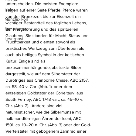
unterscheiden. Die meisten Exemplare 
Links
zeigen auf einer Seite Pferde. Pferde waren 
von der Bronzezeit bis zur Eisenzeit ein 
Münzlexikon
wichtiger Bestandteil des täglichen Lebens, 
Sammlungen
der Kriegsführung und des spirituellen 
Glaubens. Sie standen für Macht, Status und 
Leserpost
Fruchtbarkeit und dienten sowohl als 
praktisches Werkzeug zum Überleben als 
auch als heiliges Symbol in der keltischen 
Kultur. Einige sind als 
unzusammenhängende, abstrakte Bilder 
dargestellt, wie auf dem Silberstater der 
Durotriges aus Cranborne Chase, ABC 2157, 
ca. 58–40 v. Chr. (Abb. 1), oder dem 
einseitigen Goldstater der Corieltauvi aus 
South Ferriby, ABC 1743 var., ca. 45–10 v. 
Chr. (Abb. 2).  Andere sind viel 
naturalistischer, wie die Silbermünze mit 
halbmondförmigen Ähren der Iceni, ABC 
1591, ca. 10–20 n. Chr. (Abb. 3) oder der Gold-
Viertelstater mit gebogenem Zahnrad einer 