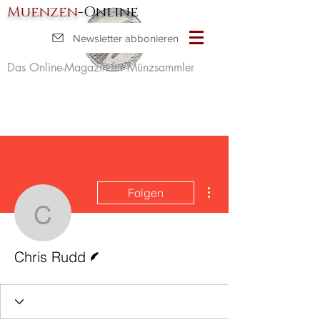
Muenzen
-Online
Newsletter abbonieren
Das Online-Magazin für Münzsammler
Weitere Optionen
Folgen
Chris Rudd
Autor
Chris Rudd