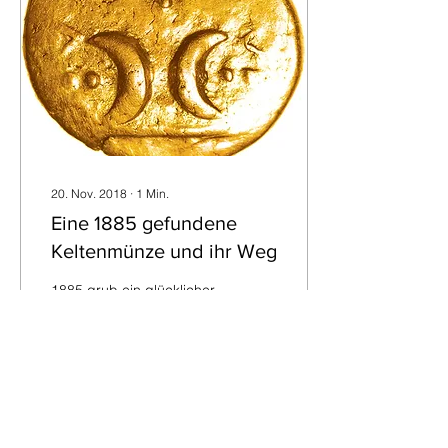
20. Nov. 2018
∙
1
Min.
Eine 1885 gefundene
Keltenmünze und ihr Weg
1885 grub ein glücklicher
Mann in seinem Garten in
Freckenham, Suffolk
(Großbritannien) und fand
dabei einen Topf, in dem
sich etwa...
125
0