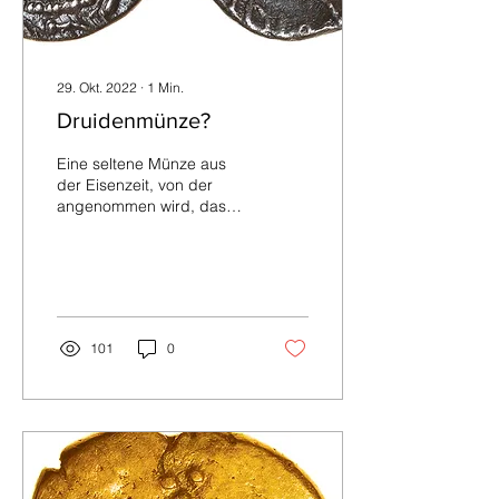
keltischen Kultur. Einige...
29. Okt. 2022
∙
1
Min.
Druidenmünze?
Eine seltene Münze aus
der Eisenzeit, von der
angenommen wird, dass
sie vor über 2000 Jahren
von einem Druidenkönig
geprägt wurde, ist...
101
0