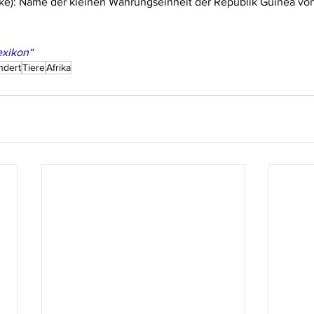
ke): Name der kleinen Währungseinheit der Republik Guinea von 
exikon
“
ndert
Tiere
Afrika