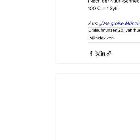
(Nach der Kauri-Schnec
100 C. = 1 Syli.
Aus: „
Das große Münzl
Umlaufmünzen
20. Jahrhu
Münzlexikon