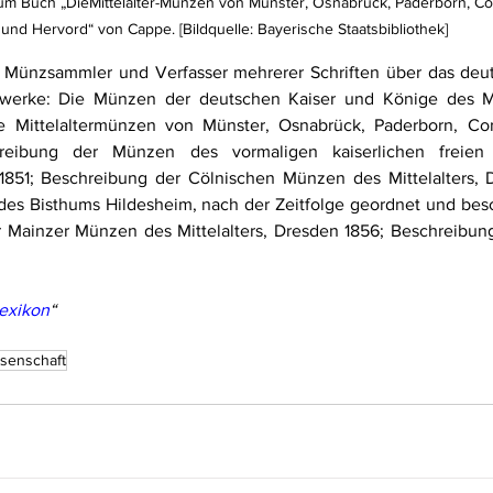
 zum Buch „DieMittelalter-Münzen von Münster, Osnabrück, Paderborn, Co
und Hervord“ von Cappe. [Bildquelle: Bayerische Staatsbibliothek]
n, Münzsammler und Verfasser mehrerer Schriften über das de
ptwerke: Die Münzen der deutschen Kaiser und Könige des Mitt
e Mittelaltermünzen von Münster, Osnabrück, Paderborn, Cor
eibung der Münzen des vormaligen kaiserlichen freien we
1851; Beschreibung der Cölnischen Münzen des Mittelalters, D
es Bisthums Hildesheim, nach der Zeitfolge geordnet und besc
r Mainzer Münzen des Mittelalters, Dresden 1856; Beschreibun
exikon
“
senschaft