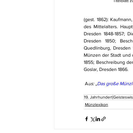
Titelblatt
(gest. 1862): Kaufman
des Mittelalters. Hau
Dresden 1848-1857; Di
Dresden 1850; Beschr
Quedlinburg, Dresden 
Münzen der Stadt und d
1855; Beschreibung de
Goslar, Dresden 1866.
 A
us: „
Das große Münzl
19. Jahrhundert
Geisteswis
Münzlexikon