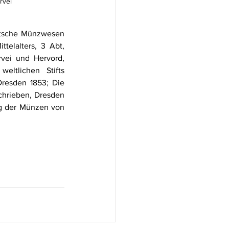
rvei 
utsche Münzwesen 
elalters, 3 Abt, 
vei und Hervord, 
ltlichen Stifts 
resden 1853; Die 
hrieben, Dresden 
g der Münzen von 