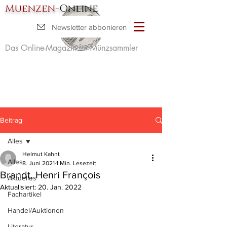
Muenzen
-Online
Newsletter abbonieren
Das Online-Magazin für Münzsammler
Beitrag
Alles
Helmut Kahnt
Alles
8. Juni 2021
1 Min. Lesezeit
Brandt, Henri François
Aktuelles
Aktualisiert:
20. Jan. 2022
Fachartikel
Handel/Auktionen
Literatur