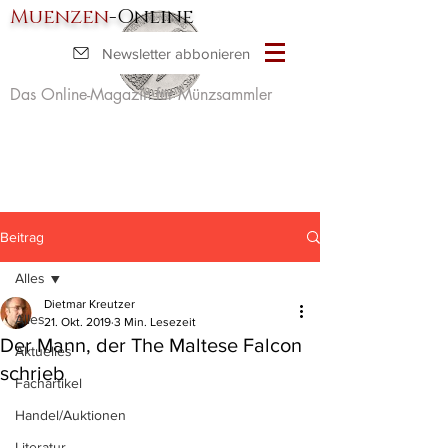
Muenzen
-Online
Newsletter abbonieren
Das Online-Magazin für Münzsammler
Beitrag
Alles
Dietmar Kreutzer
Alles
21. Okt. 2019
3 Min. Lesezeit
Der Mann, der The Maltese Falcon
Aktuelles
schrieb
Fachartikel
Handel/Auktionen
Literatur