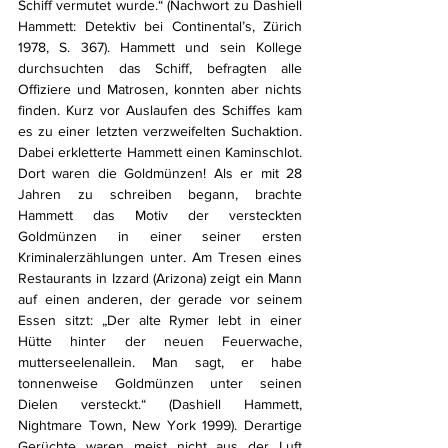
Schiff vermutet wurde.“ (Nachwort zu Dashiell 
Hammett: Detektiv bei Continental’s, Zürich 
1978, S. 367). Hammett und sein Kollege 
durchsuchten das Schiff, befragten alle 
Offiziere und Matrosen, konnten aber nichts 
finden. Kurz vor Auslaufen des Schiffes kam 
es zu einer letzten verzweifelten Suchaktion. 
Dabei erkletterte Hammett einen Kaminschlot. 
Dort waren die Goldmünzen! Als er mit 28 
Jahren zu schreiben begann, brachte 
Hammett das Motiv der versteckten 
Goldmünzen in einer seiner ersten 
Kriminalerzählungen unter. Am Tresen eines 
Restaurants in Izzard (Arizona) zeigt ein Mann 
auf einen anderen, der gerade vor seinem 
Essen sitzt: „Der alte Rymer lebt in einer 
Hütte hinter der neuen Feuerwache, 
mutterseelenallein. Man sagt, er habe 
tonnenweise Goldmünzen unter seinen 
Dielen versteckt.“ (Dashiell Hammett, 
Nightmare Town, New York 1999). Derartige 
Gerüchte waren meist nicht aus der Luft 