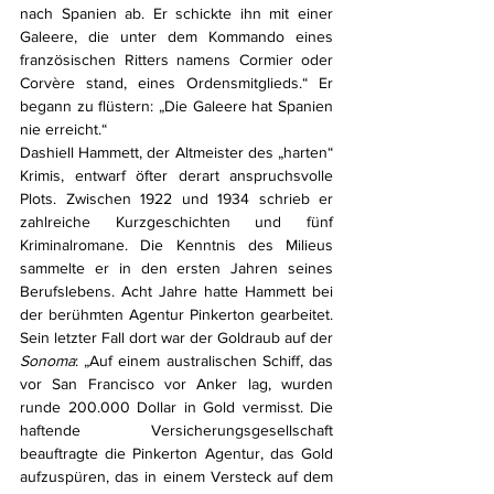
nach Spanien ab. Er schickte ihn mit einer 
Galeere, die unter dem Kommando eines 
französischen Ritters namens Cormier oder 
Corvère stand, eines Ordensmitglieds.“ Er 
begann zu flüstern: „Die Galeere hat Spanien 
nie erreicht.“
Dashiell Hammett, der Altmeister des „harten“ 
Krimis, entwarf öfter derart anspruchsvolle 
Plots. Zwischen 1922 und 1934 schrieb er 
zahlreiche Kurzgeschichten und fünf 
Kriminalromane. Die Kenntnis des Milieus 
sammelte er in den ersten Jahren seines 
Berufslebens. Acht Jahre hatte Hammett bei 
der berühmten Agentur Pinkerton gearbeitet. 
Sein letzter Fall dort war der Goldraub auf der 
Sonoma
: „Auf einem australischen Schiff, das 
vor San Francisco vor Anker lag, wurden 
runde 200.000 Dollar in Gold vermisst. Die 
haftende Versicherungsgesellschaft 
beauftragte die Pinkerton Agentur, das Gold 
aufzuspüren, das in einem Versteck auf dem 