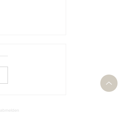
Marino: Giuseppe Verdi
der Serie „Große
kkomponisten“
 abmelden