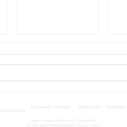
San Marino: Garde des
San 
Großen und Allgemeinen Rats
aus 
aus der Serie: Militär- und
Musi
Polizeikorps von San Marino
Impressum
Kontakt
Datenschutz
Newsletter
nal Information
www.muenzen-online.com
| Regenstauf
© 2025 Battenberg Bayerland Verlag GmbH