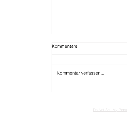
Kommentare
Kommentar verfassen...
San Marino: Uniformierte
Milizeinheit aus der Serie
„Militär- und Polizeikorps von
San Marino“
Do Not Sell My Perso