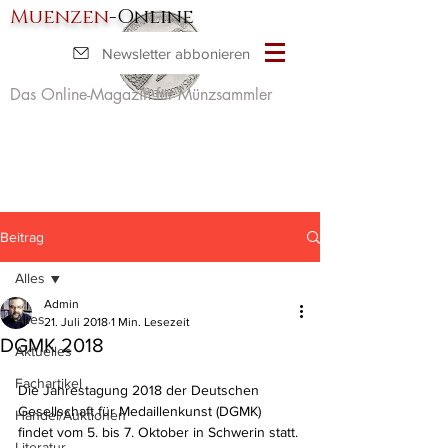
Muenzen
-Online
Newsletter abbonieren
Das Online-Magazin für Münzsammler
Beitrag
Alles
Admin
Alles
21. Juli 2018
1 Min. Lesezeit
DGMK 2018
Aktuelles
Fachartikel
Die Jahrestagung 2018 der Deutschen 
Gesellschaft für Medaillenkunst (DGMK) 
Handel/Auktionen
findet vom 5. bis 7. Oktober in Schwerin statt. 
Literatur