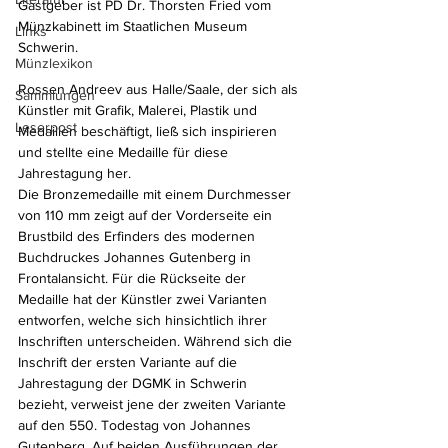
Gastgeber ist PD Dr. Thorsten Fried vom 
Münzkabinett im Staatlichen Museum 
Links
Schwerin.
Münzlexikon
Rossen Andreev aus Halle/Saale, der sich als 
Sammlungen
Künstler mit Grafik, Malerei, Plastik und 
Leserpost
Medaillen beschäftigt, ließ sich inspirieren 
und stellte eine Medaille für diese 
Jahrestagung her.
Die Bronzemedaille mit einem Durchmesser 
von 110 mm zeigt auf der Vorderseite ein 
Brustbild des Erfinders des modernen 
Buchdruckes Johannes Gutenberg in 
Frontalansicht. Für die Rückseite der 
Medaille hat der Künstler zwei Varianten 
entworfen, welche sich hinsichtlich ihrer 
Inschriften unterscheiden. Während sich die 
Inschrift der ersten Variante auf die 
Jahrestagung der DGMK in Schwerin 
bezieht, verweist jene der zweiten Variante 
auf den 550. Todestag von Johannes 
Gutenberg. Auf beiden Ausführungen der 