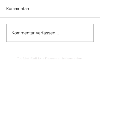
Kommentare
Kommentar verfassen...
Do Not Sell My Personal Information
Impressum
Kontakt
Datenschutz
Newsletter abmelden
www.muenzen-online.com
| Regenstauf
© 2025 Battenberg Bayerland Verlag GmbH