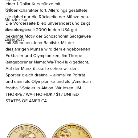
einer 1-Dollar-Kursmünze mit 
Links
Gedenkcharakter fort. Allerdings gestaltete 
sie dabei nur die Rückseite der Münze neu. 
Münzlexikon
Die Vorderseite blieb unverändert und zeigt 
Sammlungen
das bereits seit 2000 in den USA gut 
bekannte Motiv der Schoschonin Sacagawea 
Leserpost
mit Söhnchen Jean Baptiste. Mit der 
diesjährigen Münze wird dem eingeborenen 
Fußballer und Olympioniken Jim Thorpe 
(eingeborener Name: Wa-Tho-Huk) gedacht.
Auf der Münzrückseite sehen wir den 
Sportler gleich dreimal – einmal im Porträt 
und dann als Olympionike und als „American 
football“-Spieler in Aktion. Wir lesen JIM 
THORPE / WA-THO-HUK / $1 / UNITED 
STATES OF AMERICA.