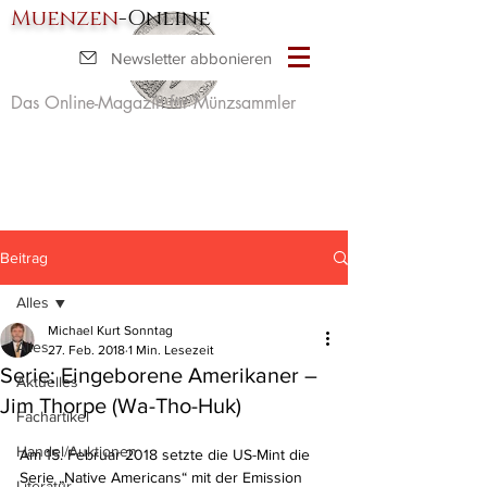
Muenzen
-Online
Newsletter abbonieren
Das Online-Magazin für Münzsammler
Beitrag
Alles
Michael Kurt Sonntag
Alles
27. Feb. 2018
1 Min. Lesezeit
Serie: Eingeborene Amerikaner –
Aktuelles
Jim Thorpe (Wa-Tho-Huk)
Fachartikel
Handel/Auktionen
Am 15. Februar 2018 setzte die US-Mint die 
Serie „Native Americans“ mit der Emission 
Literatur