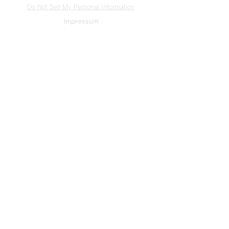
Do Not Sell My Personal Information
Impressum
Kontakt
Datenschutz
Newsletter abmelden
www.muenzen-online.com
| Regenstauf
© 2025 Battenberg Bayerland Verlag GmbH