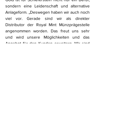
sondern eine Leidenschaft und alternative 
Anlageform. „Deswegen haben wir auch noch 
viel vor. Gerade sind wir als direkter 
Distributor der Royal Mint Münzprägestelle 
angenommen worden. Das freut uns sehr 
und wird unsere Möglichkeiten und das 
Angebot für den Kunden erweitern. Wir sind 
gespannt auf die nächsten 10 Jahre!“
BRD
Geldanlage
Kommentare
Kommentar verfassen...