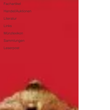
Fachartikel
Handel/Auktionen
Literatur
Links
Münzlexikon
Sammlungen
Leserpost