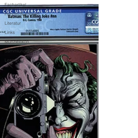
Fachartikel
Handel/Auktionen
Literatur
Links
Münzlexikon
Sammlungen
Leserpost