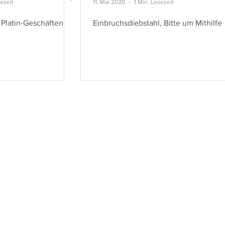
sezeit
11. Mai 2020
1 Min. Lesezeit
 Platin-Geschäften
Einbruchsdiebstahl, Bitte um Mithilfe