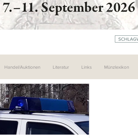
SCHLAG
Handel/Auktionen
Literatur
Links
Münzlexikon