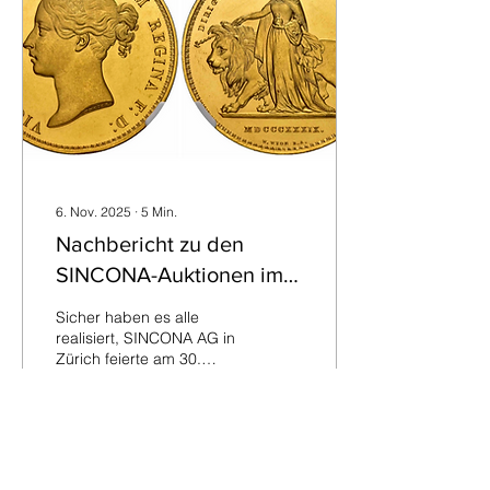
präsentieren zu können:
Die Auktion 103 mit
Münzen und Medaillen
aller Länder, der
traditionellen Edelmetall-
Auktion und mit Schweizer
Münzen und Medaillen,...
6. Nov. 2025
∙
5
Min.
Nachbericht zu den
SINCONA-Auktionen im
Oktober
Sicher haben es alle
realisiert, SINCONA AG in
Zürich feierte am 30.
Oktober seine 100.
Auktion. Dabei sollte man
nicht vergessen, dass
auch drei andere Kataloge
an die Sammlerschaft und
78
0
den Münzenhandel