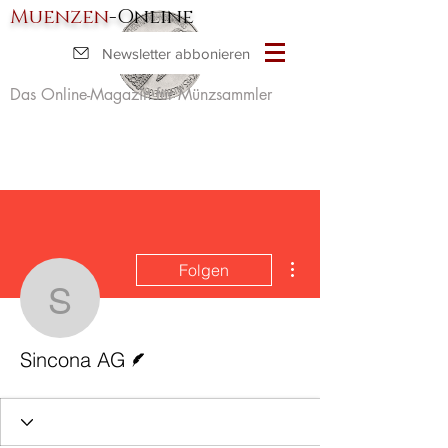
Muenzen
-Online
Newsletter abbonieren
Das Online-Magazin für Münzsammler
Weitere Optionen
Folgen
Sincona AG
Autor
Sincona AG