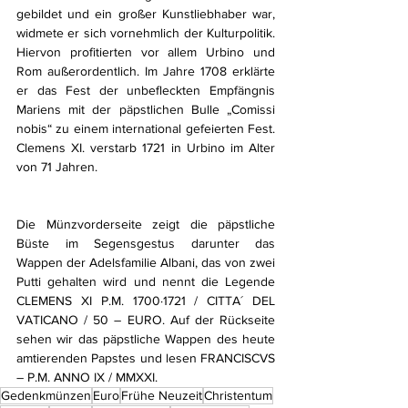
gebildet und ein großer Kunstliebhaber war, 
widmete er sich vornehmlich der Kulturpolitik. 
Hiervon profitierten vor allem Urbino und 
Rom außerordentlich. Im Jahre 1708 erklärte 
er das Fest der unbefleckten Empfängnis 
Mariens mit der päpstlichen Bulle „Comissi 
nobis“ zu einem international gefeierten Fest. 
Clemens XI. verstarb 1721 in Urbino im Alter 
von 71 Jahren.
Die Münzvorderseite zeigt die päpstliche 
Büste im Segensgestus darunter das 
Wappen der Adelsfamilie Albani, das von zwei 
Putti gehalten wird und nennt die Legende 
CLEMENS XI P.M. 1700·1721 / CITTA´ DEL 
VATICANO / 50 – EURO. Auf der Rückseite 
sehen wir das päpstliche Wappen des heute 
amtierenden Papstes und lesen FRANCISCVS 
– P.M. ANNO IX / MMXXI.
Gedenkmünzen
Euro
Frühe Neuzeit
Christentum