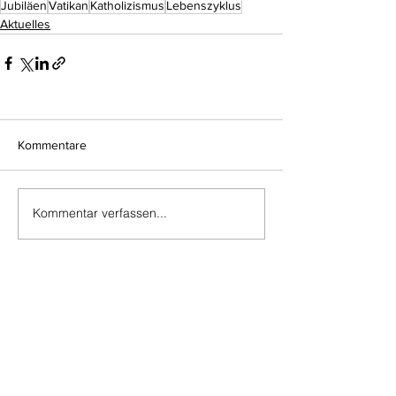
Jubiläen
Vatikan
Katholizismus
Lebenszyklus
Aktuelles
Kommentare
Kommentar verfassen...
Do Not Sell My Personal Information
Impressum
Kontakt
Datenschutz