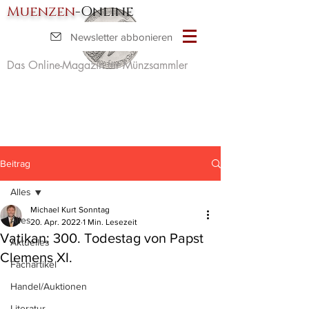
Muenzen
-Online
Newsletter abbonieren
Das Online-Magazin für Münzsammler
Beitrag
Alles
Michael Kurt Sonntag
Alles
20. Apr. 2022
1 Min. Lesezeit
Vatikan: 300. Todestag von Papst
Aktuelles
Clemens XI.
Fachartikel
Handel/Auktionen
Literatur