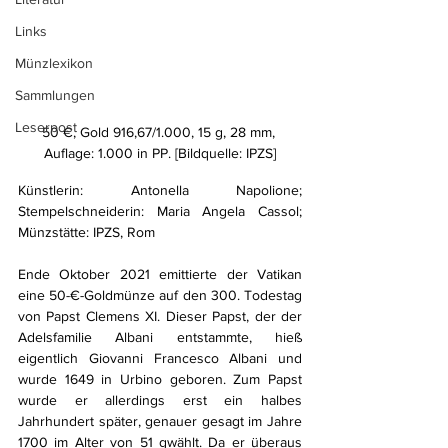
Links
Münzlexikon
Sammlungen
Leserpost
50 €, Gold 916,67/1.000, 15 g, 28 mm, 
Auflage: 1.000 in PP. [Bildquelle: IPZS]
Künstlerin: Antonella Napolione; 
Stempelschneiderin: Maria Angela Cassol; 
Münzstätte: IPZS, Rom
Ende Oktober 2021 emittierte der Vatikan 
eine 50-€-Goldmünze auf den 300. Todestag 
von Papst Clemens XI. Dieser Papst, der der 
Adelsfamilie Albani entstammte, hieß 
eigentlich Giovanni Francesco Albani und 
wurde 1649 in Urbino geboren. Zum Papst 
wurde er allerdings erst ein halbes 
Jahrhundert später, genauer gesagt im Jahre 
1700 im Alter von 51 gwählt. Da er überaus 