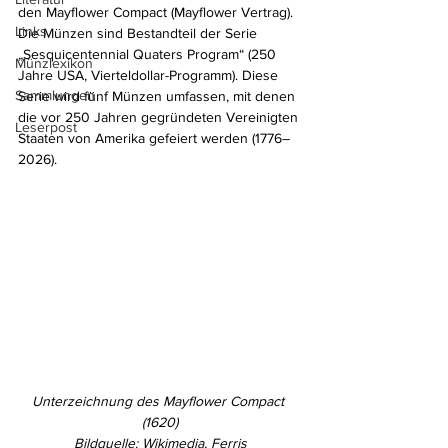
den Mayflower Compact (Mayflower Vertrag). 
Links
Die Münzen sind Bestandteil der Serie 
„Sesquicentennial Quaters Program“ (250 
Münzlexikon
Jahre USA, Vierteldollar-Programm). Diese 
Sammlungen
Serie wird fünf Münzen umfassen, mit denen 
die vor 250 Jahren gegründeten Vereinigten 
Leserpost
Staaten von Amerika gefeiert werden (1776–
2026).
Unterzeichnung des Mayflower Compact 
(1620)
Bildquelle: Wikimedia, Ferris