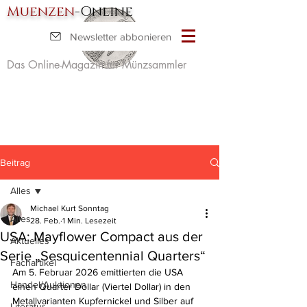
Muenzen
-Online
Newsletter abbonieren
Das Online-Magazin für Münzsammler
Beitrag
Alles
Michael Kurt Sonntag
Alles
28. Feb.
1 Min. Lesezeit
USA: Mayflower Compact aus der
Aktuelles
Serie „Sesquicentennial Quarters“
Fachartikel
Am 5. Februar 2026 emittierten die USA 
Handel/Auktionen
einen Quarter Dollar (Viertel Dollar) in den 
Metallvarianten Kupfernickel und Silber auf 
Literatur