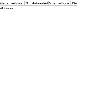
Gedenkmünzen
21. Jahrhundert
Amerika
Dollar
USA
Aktuelles
Kommentare
Kommentar verfassen...
Do Not Sell My Personal Information
Impressum
Kontakt
Datenschutz