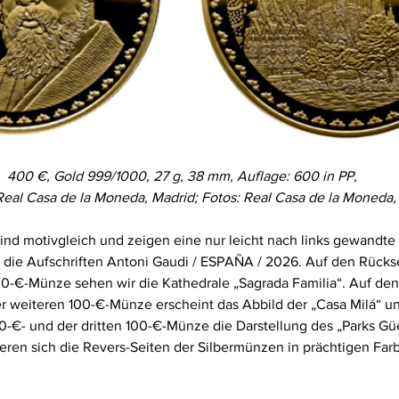
400 €, Gold 999/1000, 27 g, 38 mm, Auflage: 600 in PP,
Real Casa de la Moneda, Madrid; Fotos: Real Casa de la Moneda,
nd motivgleich und zeigen eine nur leicht nach links gewandte 
die Aufschriften Antoni Gaudi / ESPAÑA / 2026. Auf den Rücksei
00-€-Münze sehen wir die Kathedrale „Sagrada Familia“. Auf den
er weiteren 100-€-Münze erscheint das Abbild der „Casa Milá“ un
10-€- und der dritten 100-€-Münze die Darstellung des „Parks Güe
eren sich die Revers-Seiten der Silbermünzen in prächtigen Far