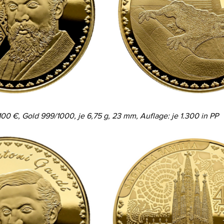
100 €, Gold 999/1000, je 6,75 g, 23 mm, Auflage: je 1.300 in PP