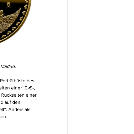
 Madrid.
Porträtbüste des 
ten einer 10-€-, 
 Rückseiten einer 
d auf den 
ll“. Anders als 
ben.