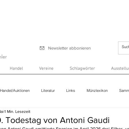
Newsletter abbonieren
ler
Handel
Vereine
Schlagwörter
Ausstell
Handel/Auktionen
Literatur
Links
Münzlexikon
Samm
ai
1 Min. Lesezeit
0. Todestag von Antoni Gaudi
on Antoni Gaudi emittierte Spanien im April 2026 drei Silber- un