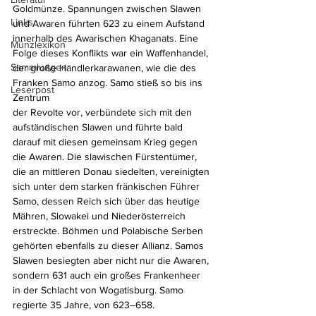
Goldmünze. Spannungen zwischen Slawen 
Links
und Awaren führten 623 zu einem Aufstand 
innerhalb des Awarischen Khaganats. Eine 
Münzlexikon
Folge dieses Konflikts war ein Waffenhandel, 
Sammlungen
der große Händlerkarawanen, wie die des 
Franken Samo anzog. Samo stieß so bis ins 
Leserpost
Zentrum 
der Revolte vor, verbündete sich mit den 
aufständischen Slawen und führte bald 
darauf mit diesen gemeinsam Krieg gegen 
die Awaren. Die slawischen Fürstentümer, 
die an mittleren Donau siedelten, vereinigten 
sich unter dem starken fränkischen Führer 
Samo, dessen Reich sich über das heutige 
Mähren, Slowakei und Niederösterreich 
erstreckte. Böhmen und Polabische Serben 
gehörten ebenfalls zu dieser Allianz. Samos 
Slawen besiegten aber nicht nur die Awaren, 
sondern 631 auch ein großes Frankenheer 
in der Schlacht von Wogatisburg. Samo 
regierte 35 Jahre, von 623–658.