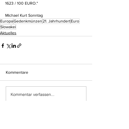
1623 / 100 EURO."
Michael Kurt Sonntag
Europa
Gedenkmünzen
21. Jahrhundert
Euro
Slowakei
Aktuelles
Kommentare
Kommentar verfassen...
Do Not Sell My Personal Information
Impressum