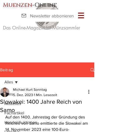
Muenzen
-Online
Newsletter abbonieren
Das Online-Magazin für Münzsammler
Beitrag
Alles
Michael Kurt Sonntag
Alles
5. Dez. 2023
1 Min. Lesezeit
Slowakei: 1400 Jahre Reich von
Aktuelles
Samo
Fachartikel
Auf den 1400. Jahrestag der Gründung des 
Handel/Auktionen
Reiches von Samo emittierte die Slowakei am 
14. November 2023 eine 100-Euro-
Literatur