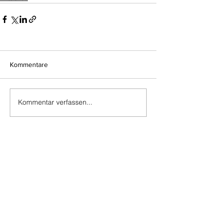
Kommentare
Kommentar verfassen...
Do Not Sell My Personal Information
Impressum
Kontakt
Datenschutz
Newsletter abmelden