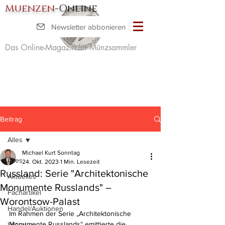
Muenzen
-Online
Newsletter abbonieren
Das Online-Magazin für Münzsammler
Beitrag
Alles
Michael Kurt Sonntag
Alles
24. Okt. 2023
1 Min. Lesezeit
Russland: Serie "Architektonische
Aktuelles
Monumente Russlands" –
Fachartikel
Worontsow-Palast
Handel/Auktionen
Im Rahmen der Serie „Architektonische 
Monumente Russlands“ emittierte die 
Literatur