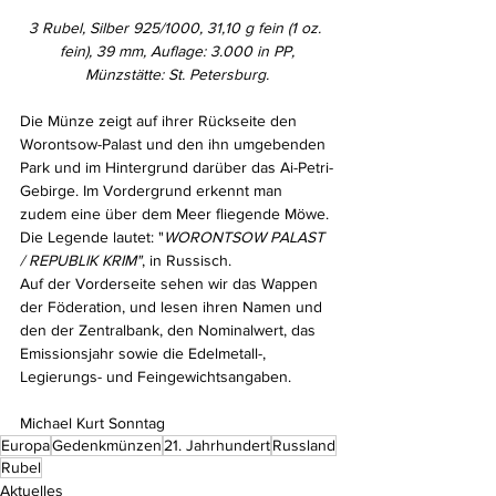
3 Rubel, Silber 925/1000, 31,10 g fein (1 oz. 
fein), 39 mm, Auflage: 3.000 in PP,
Münzstätte: St. Petersburg.
Die Münze zeigt auf ihrer Rückseite den 
Worontsow-Palast und den ihn umgebenden 
Park und im Hintergrund darüber das Ai-Petri-
Gebirge. Im Vordergrund erkennt man 
zudem eine über dem Meer fliegende Möwe. 
Die Legende lautet: "
WORONTSOW PALAST 
/ REPUBLIK KRIM"
, in Russisch. 
Auf der Vorderseite sehen wir das Wappen 
der Föderation, und lesen ihren Namen und 
den der Zentralbank, den Nominalwert, das 
Emissionsjahr sowie die Edelmetall-, 
Legierungs- und Feingewichtsangaben.
Michael Kurt Sonntag
Europa
Gedenkmünzen
21. Jahrhundert
Russland
Rubel
Aktuelles