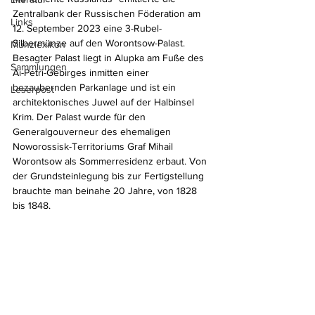
Zentralbank der Russischen Föderation am 
Links
12. September 2023 eine 3-Rubel-
Silbermünze auf den Worontsow-Palast. 
Münzlexikon
Besagter Palast liegt in Alupka am Fuße des 
Sammlungen
Ai-Petri-Gebirges inmitten einer 
bezaubernden Parkanlage und ist ein 
Leserpost
architektonisches Juwel auf der Halbinsel 
Krim. Der Palast wurde für den 
Generalgouverneur des ehemaligen 
Noworossisk-Territoriums Graf Mihail 
Worontsow als Sommerresidenz erbaut. Von 
der Grundsteinlegung bis zur Fertigstellung 
brauchte man beinahe 20 Jahre, von 1828 
bis 1848. 