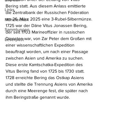
Bering statt. Aus diesem Anlass emittierte 
Links
die Zentralbank der Russischen Föderation 
am 26. März 2025 eine 3-Rubel-Silbermünze. 
Münzlexikon
1725 war der Däne Vitus Jonassen Bering, 
Sammlungen
der seit 1703 Marineoffizier in russischen 
Diensten war, von Zar Peter dem Großen mit 
Leserpost
einer wissenschaftlichen Expedition 
beauftragt worden, um nach einer Passage 
zwischen Asien und Amerika zu suchen. 
Diese erste Kamtschatka-Expedition des 
Vitus Bering fand von 1725 bis 1730 statt. 
1728 erreichte Bering das Ostkap Asiens 
und stellte die Trennung Asiens von Amerika 
durch eine Meerenge fest, die später nach 
ihm Beringstraße genannt wurde.