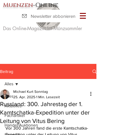
Muenzen
-Online
Newsletter abbonieren
Das Online-Magazin für Münzsammler
Beitrag
Alles
Michael Kurt Sonntag
Alles
25. Apr. 2025
1 Min. Lesezeit
Russland: 300. Jahrestag der 1.
Aktuelles
Kamtschatka-Expedition unter der
Fachartikel
Leitung von Vitus Bering
Handel/Auktionen
Vor 300 Jahren fand die erste Kamtschatka-
Expedition unter der Leitung von Vitus 
Literatur