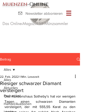
Muenzen
-Online
Newsletter abbonieren
Das Online-Magazin für Münzsammler
Beitrag
Alles
22. Feb. 2022
1 Min. Lesezeit
Alles
Riesiger schwarzer Diamant
Aktuelles
versteigert
Fachartikel
Das Auktionshaus Sotheby's hat vor wenigen 
Tagen einen schwarzen Diamanten 
Handel/Auktionen
versteigert, der mit 555,55 Karat zu den 
Literatur