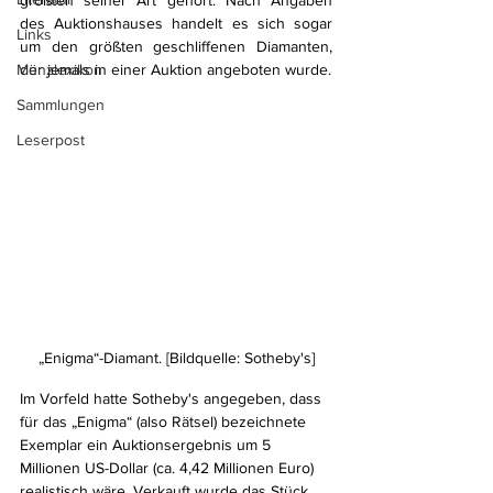
größten seiner Art gehört. Nach Angaben 
des Auktionshauses handelt es sich sogar 
Links
um den größten geschliffenen Diamanten, 
Münzlexikon
der jemals in einer Auktion angeboten wurde.
Sammlungen
Leserpost
„Enigma“-Diamant. [Bildquelle: Sotheby's]
Im Vorfeld hatte Sotheby's angegeben, dass 
für das „Enigma“ (also Rätsel) bezeichnete 
Exemplar ein Auktionsergebnis um 5 
Millionen US-Dollar (ca. 4,42 Millionen Euro) 
realistisch wäre. Verkauft wurde das Stück 