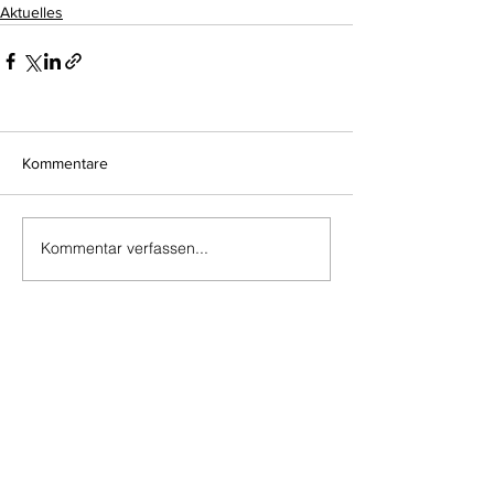
Aktuelles
Kommentare
Kommentar verfassen...
Do Not Sell My Personal Information
Impressum
Kontakt
Datenschutz