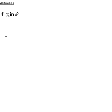
Aktuelles
Kommentare
Kommentar verfassen...
Do Not Sell My Personal Information
Impressum
Kontakt
Datenschutz