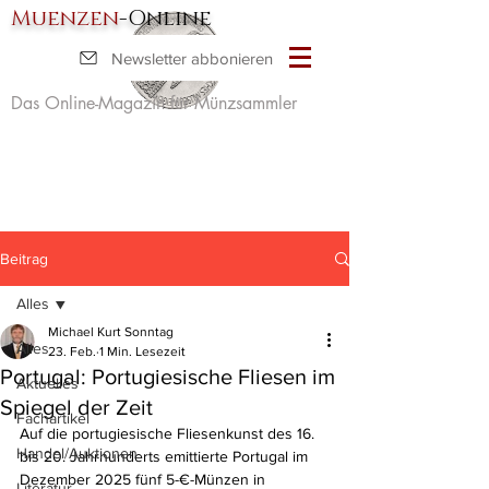
Muenzen
-Online
Newsletter abbonieren
Das Online-Magazin für Münzsammler
Beitrag
Alles
Michael Kurt Sonntag
Alles
23. Feb.
1 Min. Lesezeit
Portugal: Portugiesische Fliesen im
Aktuelles
Spiegel der Zeit
Fachartikel
Auf die portugiesische Fliesenkunst des 16. 
Handel/Auktionen
bis 20. Jahrhunderts emittierte Portugal im 
Dezember 2025 fünf 5-€-Münzen in 
Literatur